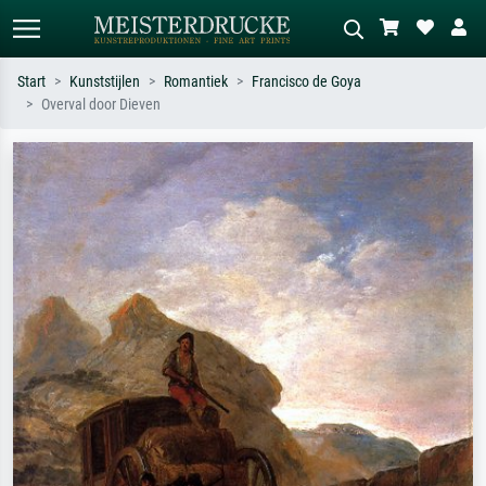
Start
Kunststijlen
Romantiek
Francisco de Goya
Overval door Dieven
Standaard zoeken
AI-beeldzoeker
Zoek op kunstenaar, titel of stijl – bijv.
Beschrijf de scène – bijv. groene
Monet, Sterrennacht, impressionisme,
weide, abstract met veel rood, donker
Hokusai-golf, naakt.
olieverfschilderij, staand naakt naast
een boom.