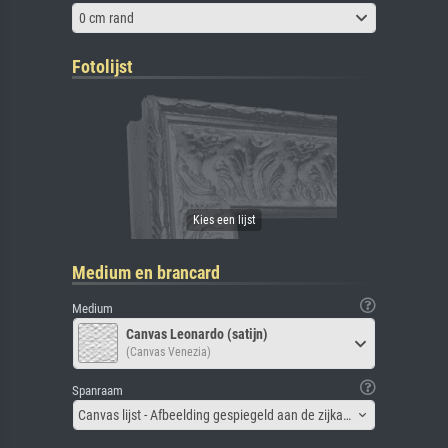
0 cm rand
Fotolijst
Medium en brancard
Medium
Canvas Leonardo (satijn)
(Canvas Venezia)
Spanraam
Canvas lijst - Afbeelding gespiegeld aan de zijkant