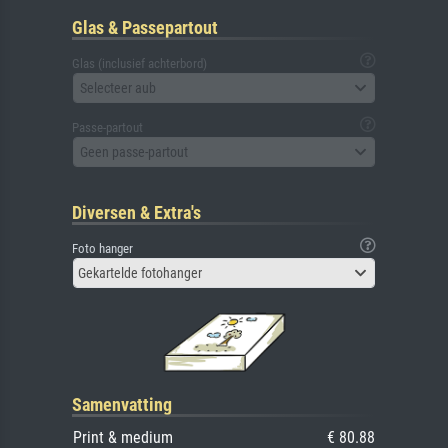
Glas & Passepartout
Glas (inclusief achterbord)
Selecteer aub
Passe-partout
Geen passe-partout
Diversen & Extra's
Foto hanger
Gekartelde fotohanger
Samenvatting
Print & medium
€ 80.88