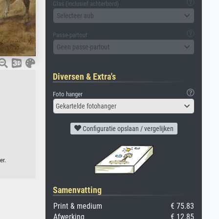
Glas (inclusief achterbord)
Selecteer aub
Passe-partout
Geen passe-partout
Diversen & Extra's
Foto hanger
Gekartelde fotohanger
Configuratie opslaan / vergelijken
er.
Samenvatting
Print & medium
€ 75.83
Afwerking
€ 12.85