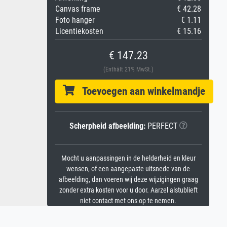
Canvas frame
€ 42.28
Foto hanger
€ 1.11
Licentiekosten
€ 15.16
€ 147.23
(Enthält 21% MwSt.)
Toevoegen aan winkelmandje
Scherpheid afbeelding:
PERFECT
Mocht u aanpassingen in de helderheid en kleur
wensen, of een aangepaste uitsnede van de
afbeelding, dan voeren wij deze wijzigingen graag
zonder extra kosten voor u door. Aarzel alstublieft
niet contact met ons op te nemen.