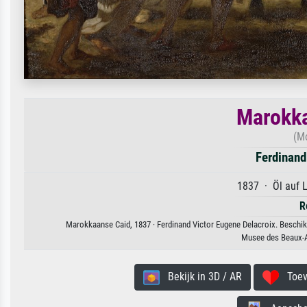
Marokka
(Mo
Ferdinand
1837 · Öl auf 
R
Marokkaanse Caid, 1837 · Ferdinand Victor Eugene Delacroix. Beschikb
Musee des Beaux-A
Bekijk in 3D / AR
Toevo