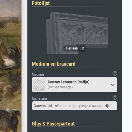
Fotolijst
Medium en brancard
Medium
Canvas Leonardo (satijn)
(Canvas Venezia)
Spanraam
Canvas lijst - Afbeelding gespiegeld aan de zijkant
Glas & Passepartout