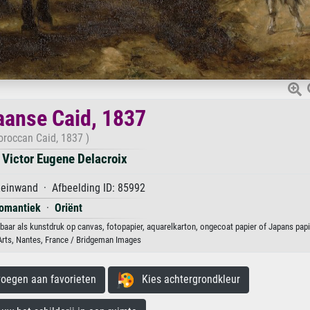
anse Caid, 1837
roccan Caid, 1837 )
 Victor Eugene Delacroix
Leinwand · Afbeelding ID: 85992
omantiek
·
Oriënt
aar als kunstdruk op canvas, fotopapier, aquarelkarton, ongecoat papier of Japans papi
rts, Nantes, France / Bridgeman Images
egen aan favorieten
Kies achtergrondkleur