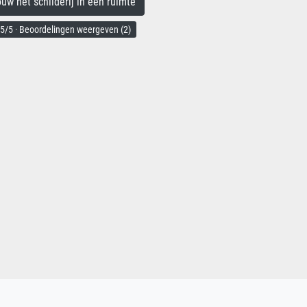
 het schilderij in een ruimte
5/5 · Beoordelingen weergeven (2)