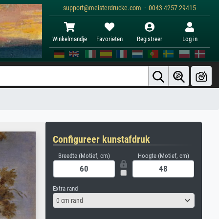
support@meisterdrucke.com · 0043 4257 29415
Winkelmandje
Favorieten
Registreer
Log in
Configureer kunstafdruk
Breedte (Motief, cm)
Hoogte (Motief, cm)
Extra rand
0 cm rand