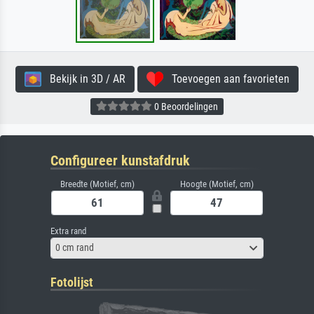
Bekijk in 3D / AR
Toevoegen aan favorieten
0 Beoordelingen
Configureer kunstafdruk
Breedte (Motief, cm)
Hoogte (Motief, cm)
Extra rand
0 cm rand
Fotolijst