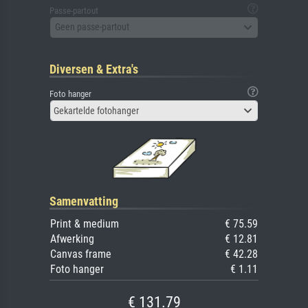
Passe-partout
Geen passe-partout
Diversen & Extra's
Foto hanger
Gekartelde fotohanger
Samenvatting
Print & medium
€ 75.59
Afwerking
€ 12.81
Canvas frame
€ 42.28
Foto hanger
€ 1.11
€ 131.79