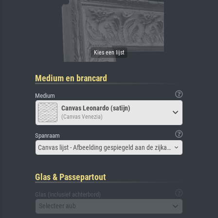
Medium en brancard
Medium
Canvas Leonardo (satijn)
(Canvas Venezia)
Spanraam
Canvas lijst - Afbeelding gespiegeld aan de zijkant
Glas & Passepartout
Glas (inclusief achterbord)
Selecteer aub