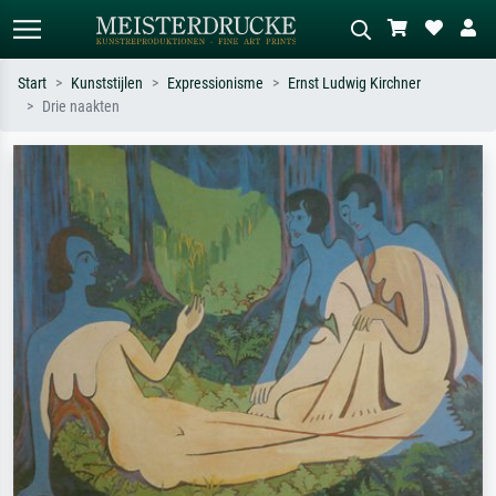
Start
Kunststijlen
Expressionisme
Ernst Ludwig Kirchner
Drie naakten
Standaard zoeken
AI-beeldzoeker
Zoek op kunstenaar, titel of stijl – bijv.
Beschrijf de scène – bijv. groene
Monet, Sterrennacht, impressionisme,
weide, abstract met veel rood, donker
Hokusai-golf, naakt.
olieverfschilderij, staand naakt naast
een boom.