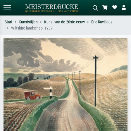
Start
Kunststijlen
Kunst van de 20ste eeuw
Eric Ravilious
Wiltshire landschap, 1937
Standaard zoeken
AI-beeldzoeker
Zoek op kunstenaar, titel of stijl – bijv.
Beschrijf de scène – bijv. groene
Monet, Sterrennacht, impressionisme,
weide, abstract met veel rood, donker
Hokusai-golf, naakt.
olieverfschilderij, staand naakt naast
een boom.