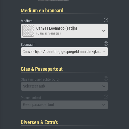
Medium en brancard
Medium
Canvas Leonardo (satijn)
(Canvas Venezia)
Spanraam
Canvas lijst - Afbeelding gespiegeld aan de zijkant
Glas & Passepartout
Glas (inclusief achterbord)
Selecteer aub
Passe-partout
Geen passe-partout
Diversen & Extra's