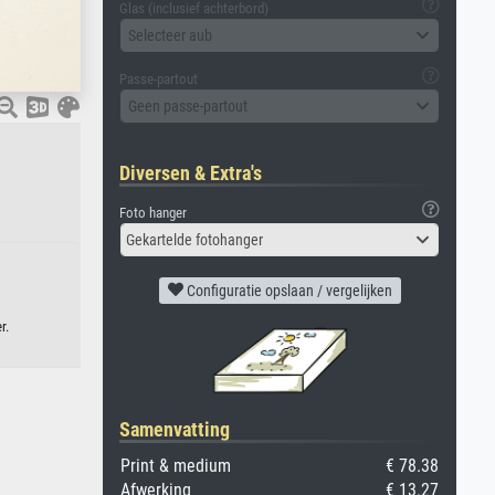
Glas (inclusief achterbord)
Selecteer aub
Passe-partout
Geen passe-partout
Diversen & Extra's
Foto hanger
Gekartelde fotohanger
Configuratie opslaan / vergelijken
r.
Samenvatting
Print & medium
€ 78.38
Afwerking
€ 13.27