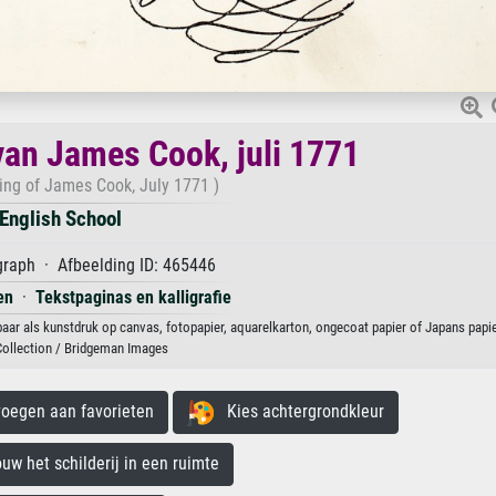
van James Cook, juli 1771
ing of James Cook, July 1771 )
English School
graph · Afbeelding ID: 465446
en
·
Tekstpaginas en kalligrafie
baar als kunstdruk op canvas, fotopapier, aquarelkarton, ongecoat papier of Japans papie
Collection / Bridgeman Images
egen aan favorieten
Kies achtergrondkleur
 het schilderij in een ruimte