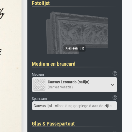
Fotolijst
Medium en brancard
Medium
Canvas Leonardo (satijn)
(Canvas Venezia)
Spanraam
Canvas lijst - Afbeelding gespiegeld aan de zijkant
Glas & Passepartout