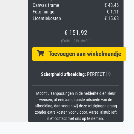
Canvas frame
€ 43.46
Foto hanger
€ 1.11
Licentiekosten
€ 15.68
€ 151.92
(Enthält 21% MwSt.)
Toevoegen aan winkelmandje
Scherpheid afbeelding:
PERFECT
Mocht u aanpassingen in de helderheid en kleur
wensen, of een aangepaste uitsnede van de
afbeelding, dan voeren wij deze wijzigingen graag
zonder extra kosten voor u door. Aarzel alstublieft
niet contact met ons op te nemen.