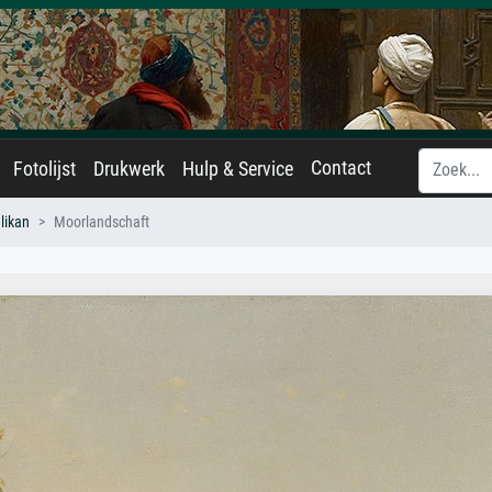
Contact
Fotolijst
Drukwerk
Hulp & Service
likan
Moorlandschaft