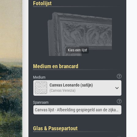
Fotolijst
Medium en brancard
Medium
Canvas Leonardo (satijn)
(Canvas Venezia)
Spanraam
Canvas lijst - Afbeelding gespiegeld aan de zijkant
Glas & Passepartout