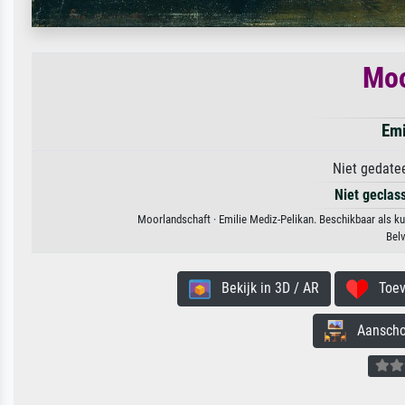
Moo
Emi
Niet gedate
Niet geclas
Moorlandschaft · Emilie Mediz-Pelikan. Beschikbaar als ku
Bel
Bekijk in 3D / AR
Toevo
Aanschouw