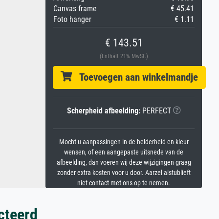
Canvas frame
€ 45.41
Foto hanger
€ 1.11
€ 143.51
(Enthält 21% MwSt.)
Toevoegen aan winkelmandje
Scherpheid afbeelding:
PERFECT
Mocht u aanpassingen in de helderheid en kleur
wensen, of een aangepaste uitsnede van de
afbeelding, dan voeren wij deze wijzigingen graag
zonder extra kosten voor u door. Aarzel alstublieft
niet contact met ons op te nemen.
cteerd