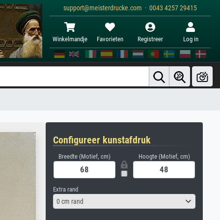
support@meisterdrucke.com · 0043 4257 29415
Winkelmandje
Favorieten
Registreer
Log in
Configureer kunstafdruk
Breedte (Motief, cm)
Hoogte (Motief, cm)
Extra rand
0 cm rand