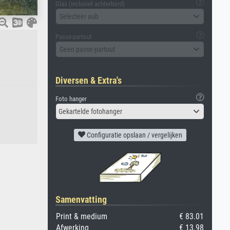
Glas (inclusief achterbord)
Selecteer aub
Passe-partout
Geen passe-partout
Diversen & Extra's
Foto hanger
Gekartelde fotohanger
Configuratie opslaan / vergelijken
Samenvatting
Print & medium
€ 83.01
Afwerking
€ 13.98