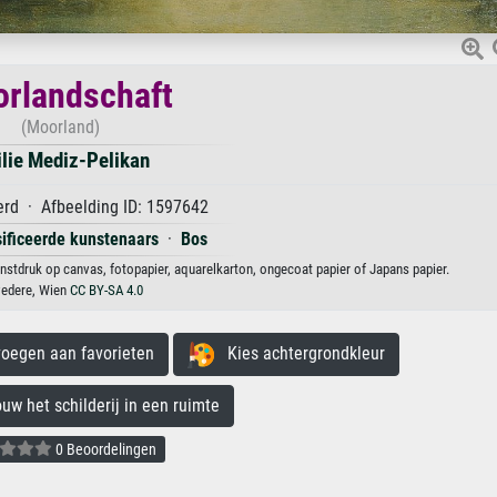
rlandschaft
(Moorland)
lie Mediz-Pelikan
erd · Afbeelding ID: 1597642
sificeerde kunstenaars
·
Bos
nstdruk op canvas, fotopapier, aquarelkarton, ongecoat papier of Japans papier.
vedere, Wien
CC BY-SA 4.0
egen aan favorieten
Kies achtergrondkleur
 het schilderij in een ruimte
0 Beoordelingen