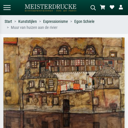
Start
Kunststijlen
Expressionisme
Egon Schiele
Muur van huizen aan de rivier
Standaard zoeken
AI-beeldzoeker
Zoek op kunstenaar, titel of stijl – bijv.
Beschrijf de scène – bijv. groene
Monet, Sterrennacht, impressionisme,
weide, abstract met veel rood, donker
Hokusai-golf, naakt.
olieverfschilderij, staand naakt naast
een boom.