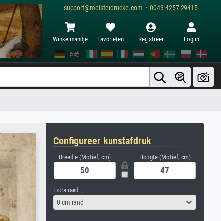
support@meisterdrucke.com · 0043 4257 29415
Winkelmandje
Favorieten
Registreer
Log in
Configureer kunstafdruk
Breedte (Motief, cm)
Hoogte (Motief, cm)
Extra rand
0 cm rand