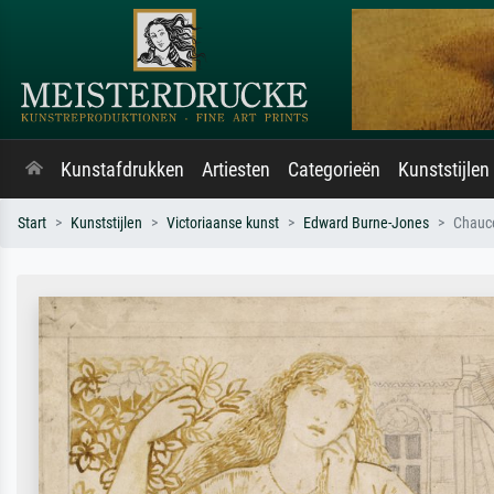
Kunstafdrukken
Artiesten
Categorieën
Kunststijlen
Start
Kunststijlen
Victoriaanse kunst
Edward Burne-Jones
Chauc