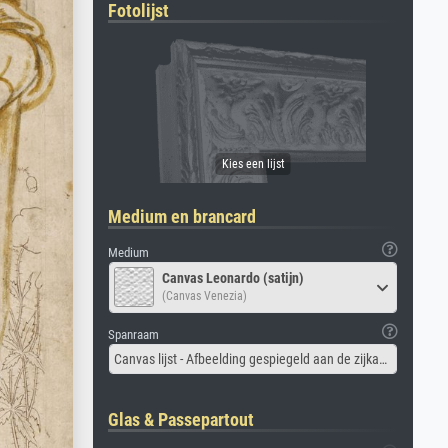
Fotolijst
Medium en brancard
Medium
Canvas Leonardo (satijn)
(Canvas Venezia)
Spanraam
Canvas lijst - Afbeelding gespiegeld aan de zijkant
Glas & Passepartout