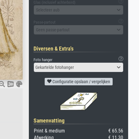
Glas (inclusief achterbord)
Selecteer aub
Passe-partout
Geen passe-partout
Diversen & Extra's
Foto hanger
Gekartelde fotohanger
Configuratie opslaan / vergelijken
Samenvatting
Print & medium
€ 65.56
Afwerking
€ 11.30