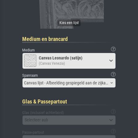
Medium en brancard
Medium
Canvas Leonardo (satijn)
(Canvas Venezia)
Spanraam
Canvas lijst - Afbeelding gespiegeld aan de zijkant
Glas & Passepartout
Glas (inclusief achterbord)
Selecteer aub
Passe-partout