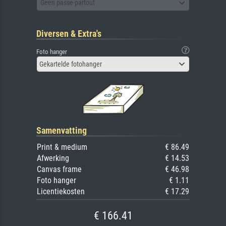
Geen passe-partout
Diversen & Extra's
Foto hanger
Gekartelde fotohanger
Samenvatting
Print & medium
€ 86.49
Afwerking
€ 14.53
Canvas frame
€ 46.98
Foto hanger
€ 1.11
Licentiekosten
€ 17.29
€ 166.41