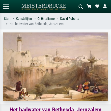
Start
Kunststijlen
Oriëntalisme
David Roberts
Het badwater van Bethesda, Jeruzalem
Standaard zoeken
AI-beeldzoeker
Zoek op kunstenaar, titel of stijl – bijv.
Beschrijf de scène – bijv. groene
Monet, Sterrennacht, impressionisme,
weide, abstract met veel rood, donker
Hokusai-golf, naakt.
olieverfschilderij, staand naakt naast
een boom.
Het badwater van Bethesda, Jeruzalem