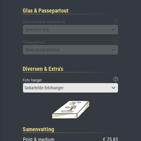
Glas & Passepartout
Glas (inclusief achterbord)
Selecteer aub
Passe-partout
Geen passe-partout
Diversen & Extra's
Foto hanger
Gekartelde fotohanger
Samenvatting
Print & medium
€ 75.83