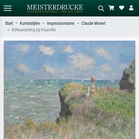
Start
Kunststijlen
Impressionisme
Claude Monet
Klifwandeling bij Pourville
Standaard zoeken
AI-beeldzoeker
Zoek op kunstenaar, titel of stijl – bijv.
Beschrijf de scène – bijv. groene
Monet, Sterrennacht, impressionisme,
weide, abstract met veel rood, donker
Hokusai-golf, naakt.
olieverfschilderij, staand naakt naast
een boom.