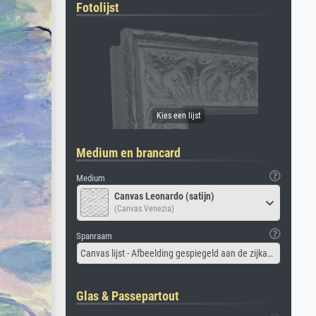
Fotolijst
Medium en brancard
Medium
Canvas Leonardo (satijn)
(Canvas Venezia)
Spanraam
Canvas lijst - Afbeelding gespiegeld aan de zijkant
Glas & Passepartout