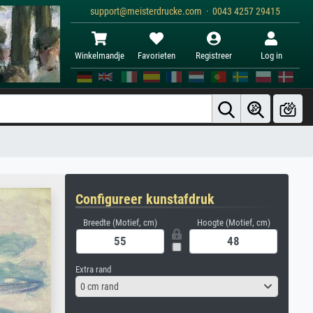
support@meisterdrucke.com · 0043 4257 29415
Winkelmandje
Favorieten
Registreer
Log in
Configureer kunstafdruk
Breedte (Motief, cm)
Hoogte (Motief, cm)
Extra rand
0 cm rand