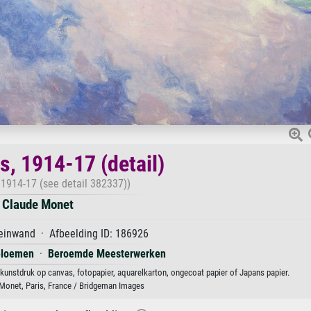
s, 1914-17 (detail)
, 1914-17 (see detail 382337))
Claude Monet
einwand · Afbeelding ID: 186926
loemen
·
Beroemde Meesterwerken
s kunstdruk op canvas, fotopapier, aquarelkarton, ongecoat papier of Japans papier.
onet, Paris, France / Bridgeman Images