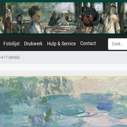
Contact
Fotolijst
Drukwerk
Hulp & Service
4-17 (detail)