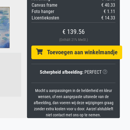
Canvas frame
€ 40.33
Foto hanger
€ 1.11
Licentiekosten
€ 14.33
€ 139.56
(Enthält 21% MwSt.)
Toevoegen aan winkelmandje
Scherpheid afbeelding:
PERFECT
Mocht u aanpassingen in de helderheid en kleur
wensen, of een aangepaste uitsnede van de
afbeelding, dan voeren wij deze wijzigingen graag
zonder extra kosten voor u door. Aarzel alstublieft
niet contact met ons op te nemen.