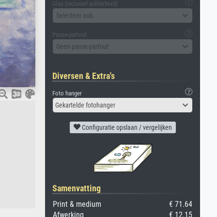
Glas (inclusief achterbord)
Selecteer aub
Passe-partout
Geen passe-partout
Diversen & Extra's
Foto hanger
Gekartelde fotohanger
Configuratie opslaan / vergelijken
Samenvatting
Print & medium
€ 71.64
Afwerking
€ 12.15