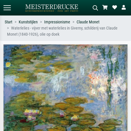
Start
Kunststijlen
Impressionisme
Claude Monet
Waterlelies - vijver met waterlelies in Giverny, schilderij van Claude
Standaard zoeken
AI-beeldzoeker
Monet (1840-1926), olie op doek
Zoek op kunstenaar, titel of stijl – bijv.
Beschrijf de scène – bijv. groene
Monet, Sterrennacht, impressionisme,
weide, abstract met veel rood, donker
Hokusai-golf, naakt.
olieverfschilderij, staand naakt naast
een boom.