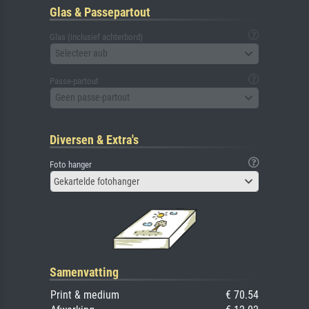
Glas & Passepartout
Glas (inclusief achterbord)
Selecteer aub
Passe-partout
Geen passe-partout
Diversen & Extra's
Foto hanger
Gekartelde fotohanger
Samenvatting
Print & medium
€ 70.54