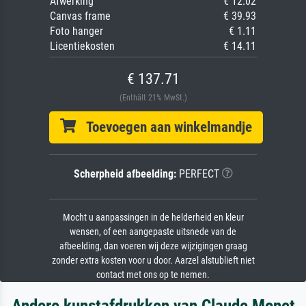
Afwerking
€ 12.02
Canvas frame
€ 39.93
Foto hanger
€ 1.11
Licentiekosten
€ 14.11
€ 137.71
(Enthält 21% MwSt.)
Toevoegen aan winkelmandje
Scherpheid afbeelding:
PERFECT
Mocht u aanpassingen in de helderheid en kleur
wensen, of een aangepaste uitsnede van de
afbeelding, dan voeren wij deze wijzigingen graag
zonder extra kosten voor u door. Aarzel alstublieft niet
contact met ons op te nemen.
Andere kunstafdrukken van Claude Monet