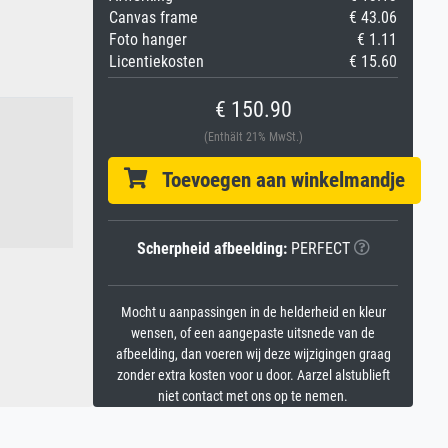
Canvas frame
€ 43.06
Foto hanger
€ 1.11
Licentiekosten
€ 15.60
€ 150.90
(Enthält 21% MwSt.)
Toevoegen aan winkelmandje
Scherpheid afbeelding:
PERFECT
Mocht u aanpassingen in de helderheid en kleur
wensen, of een aangepaste uitsnede van de
afbeelding, dan voeren wij deze wijzigingen graag
zonder extra kosten voor u door. Aarzel alstublieft
niet contact met ons op te nemen.