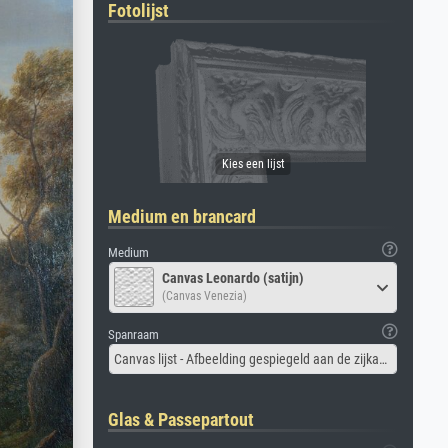
Fotolijst
Medium en brancard
Medium
Canvas Leonardo (satijn)
(Canvas Venezia)
Spanraam
Canvas lijst - Afbeelding gespiegeld aan de zijkant
Glas & Passepartout