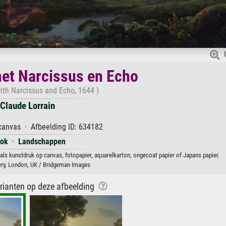
et Narcissus en Echo
th Narcissus and Echo, 1644 )
Claude Lorrain
canvas · Afbeelding ID: 634182
rok
·
Landschappen
ls kunstdruk op canvas, fotopapier, aquarelkarton, ongecoat papier of Japans papier.
ery, London, UK / Bridgeman Images
arianten op deze afbeelding