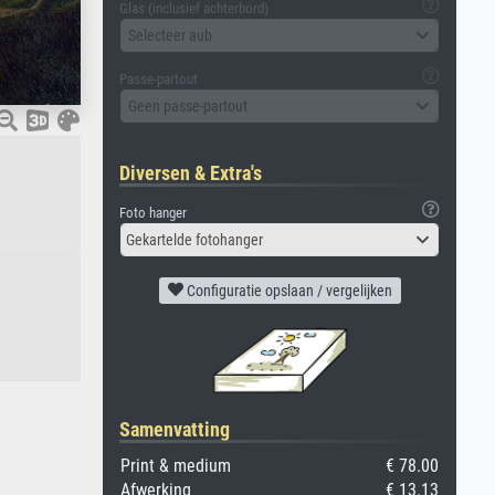
Glas (inclusief achterbord)
Selecteer aub
Passe-partout
Geen passe-partout
Diversen & Extra's
Foto hanger
Gekartelde fotohanger
Configuratie opslaan / vergelijken
Samenvatting
Print & medium
€ 78.00
Afwerking
€ 13.13