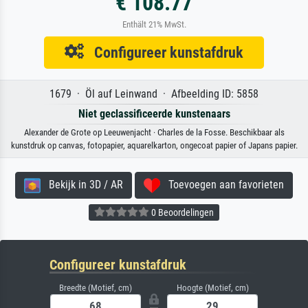
€ 108.77
Enthält 21% MwSt.
Configureer kunstafdruk
1679 · Öl auf Leinwand · Afbeelding ID: 5858
Niet geclassificeerde kunstenaars
Alexander de Grote op Leeuwenjacht · Charles de la Fosse. Beschikbaar als
kunstdruk op canvas, fotopapier, aquarelkarton, ongecoat papier of Japans papier.
Bekijk in 3D / AR
Toevoegen aan favorieten
0 Beoordelingen
Configureer kunstafdruk
Breedte (Motief, cm)
Hoogte (Motief, cm)