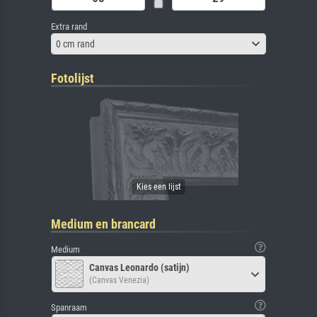
Extra rand
0 cm rand
Fotolijst
Medium en brancard
Medium
Canvas Leonardo (satijn)
(Canvas Venezia)
Spanraam