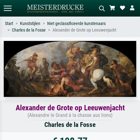
Start
Kunststijlen
Niet geclassificeerde kunstenaars
Charles de la Fosse
Alexander de Grote op Leeuwenjacht
Standaard zoeken
AI-beeldzoeker
Zoek op kunstenaar, titel of stijl – bijv.
Beschrijf de scène – bijv. groene
Monet, Sterrennacht, impressionisme,
weide, abstract met veel rood, donker
Hokusai-golf, naakt.
olieverfschilderij, staand naakt naast
een boom.
Alexander de Grote op Leeuwenjacht
(Alexandre le Grand à la chasse aux lions)
Charles de la Fosse