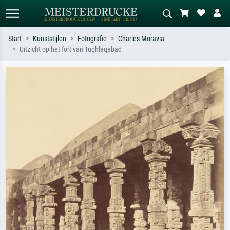
Start
Kunststijlen
Fotografie
Charles Moravia
Uitzicht op het fort van Tughlaqabad
Standaard zoeken
AI-beeldzoeker
Zoek op kunstenaar, titel of stijl – bijv.
Beschrijf de scène – bijv. groene
Monet, Sterrennacht, impressionisme,
weide, abstract met veel rood, donker
Hokusai-golf, naakt.
olieverfschilderij, staand naakt naast
een boom.