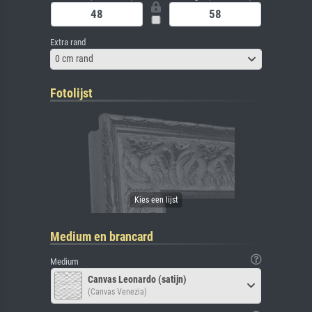
Extra rand
0 cm rand
Fotolijst
Medium en brancard
Medium
Canvas Leonardo (satijn)
(Canvas Venezia)