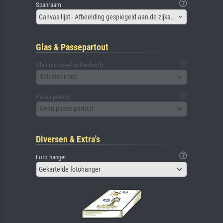
Spanraam
Canvas lijst - Afbeelding gespiegeld aan de zijkant
Glas & Passepartout
Glas (inclusief achterbord)
Selecteer aub
Passe-partout
Geen passe-partout
Diversen & Extra's
Foto hanger
Gekartelde fotohanger