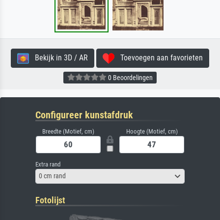
Bekijk in 3D / AR
Toevoegen aan favorieten
0 Beoordelingen
Configureer kunstafdruk
Breedte (Motief, cm)
Hoogte (Motief, cm)
Extra rand
0 cm rand
Fotolijst