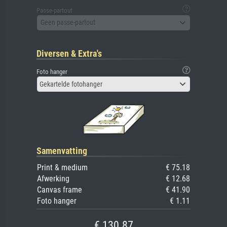
Passe-partout
Geen passe-partout
Diversen & Extra's
Foto hanger
Gekartelde fotohanger
Samenvatting
Print & medium
€ 75.18
Afwerking
€ 12.68
Canvas frame
€ 41.90
Foto hanger
€ 1.11
€ 130.87