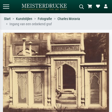
Start
Kunststijlen
Fotografie
Charles Moravia
Ingang van een onbekend graf
Standaard zoeken
AI-beeldzoeker
Zoek op kunstenaar, titel of stijl – bijv.
Beschrijf de scène – bijv. groene
Monet, Sterrennacht, impressionisme,
weide, abstract met veel rood, donker
Hokusai-golf, naakt.
olieverfschilderij, staand naakt naast
een boom.