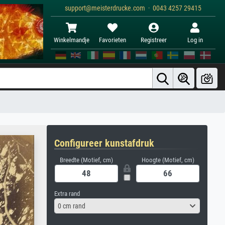
support@meisterdrucke.com · 0043 4257 29415
Winkelmandje
Favorieten
Registreer
Log in
Configureer kunstafdruk
Breedte (Motief, cm)
Hoogte (Motief, cm)
Extra rand
0 cm rand