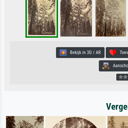
Bekijk in 3D / AR
Toevo
Aanschouw
Verge