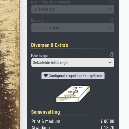
Glas (inclusief achterbord)
Selecteer aub
Passe-partout
Geen passe-partout
Diversen & Extra's
Foto hanger
Gekartelde fotohanger
Configuratie opslaan / vergelijken
Samenvatting
Print & medium
€ 80.88
Afwerking
€ 13.70