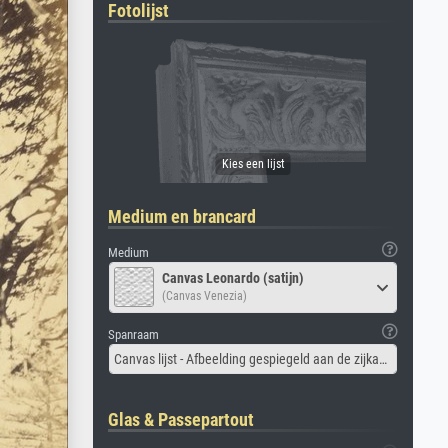
Fotolijst
Medium en brancard
Medium
Canvas Leonardo (satijn)
(Canvas Venezia)
Spanraam
Canvas lijst - Afbeelding gespiegeld aan de zijkant
Glas & Passepartout