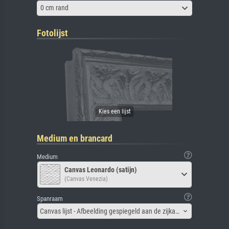
0 cm rand
Fotolijst
Medium en brancard
Medium
Canvas Leonardo (satijn)
(Canvas Venezia)
Spanraam
Canvas lijst - Afbeelding gespiegeld aan de zijkant