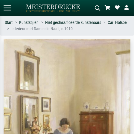
Start
Kunststijlen
Niet geclassificeerde kunstenaars
Carl Holsoe
Interieur met Dame die Naait, c.1910
Standaard zoeken
AI-beeldzoeker
Zoek op kunstenaar, titel of stijl – bijv.
Beschrijf de scène – bijv. groene
Monet, Sterrennacht, impressionisme,
weide, abstract met veel rood, donker
Hokusai-golf, naakt.
olieverfschilderij, staand naakt naast
een boom.