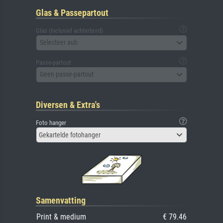
Glas & Passepartout
Glas (inclusief achterbord)
Selecteer aub
Passe-partout
Geen passe-partout
Diversen & Extra's
Foto hanger
Gekartelde fotohanger
Samenvatting
Print & medium
€ 79.46