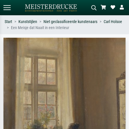
Start
Kunststijlen
Niet geclassificeerde kunstenaars
Carl Holsoe
Een Meisje dat Naait in een Interieur
Standaard zoeken
AI-beeldzoeker
Zoek op kunstenaar, titel of stijl – bijv.
Beschrijf de scène – bijv. groene
Monet, Sterrennacht, impressionisme,
weide, abstract met veel rood, donker
Hokusai-golf, naakt.
olieverfschilderij, staand naakt naast
een boom.