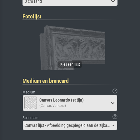
0 cm rand
Fotolijst
Medium en brancard
Medium
Canvas Leonardo (satijn)
(Canvas Venezia)
Spanraam
Canvas lijst - Afbeelding gespiegeld aan de zijkant