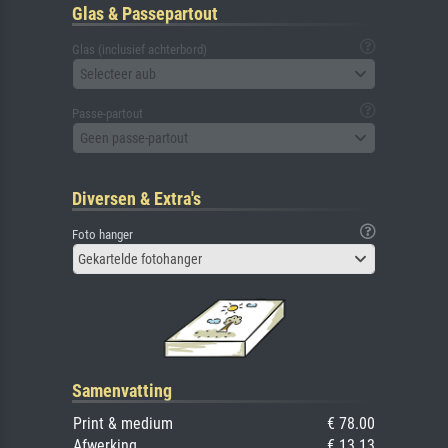
Glas & Passepartout
Glas (inclusief achterbord)
Selecteer aub
Passe-partout
Geen passe-partout
Diversen & Extra's
Foto hanger
Gekartelde fotohanger
Samenvatting
Print & medium
€ 78.00
Afwerking
€ 13.13