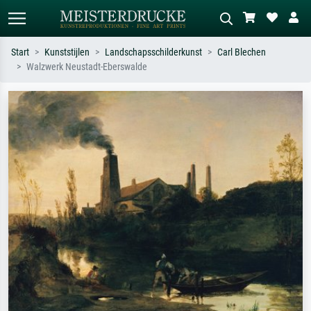
Start
Kunststijlen
Landschapsschilderkunst
Carl Blechen
Walzwerk Neustadt-Eberswalde
Standaard zoeken
AI-beeldzoeker
Zoek op kunstenaar, titel of stijl – bijv.
Beschrijf de scène – bijv. groene
Monet, Sterrennacht, impressionisme,
weide, abstract met veel rood, donker
Hokusai-golf, naakt.
olieverfschilderij, staand naakt naast
een boom.