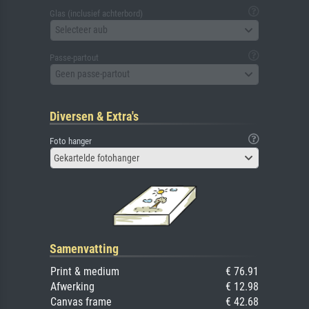
Glas (inclusief achterbord)
Selecteer aub
Passe-partout
Geen passe-partout
Diversen & Extra's
Foto hanger
Gekartelde fotohanger
Samenvatting
Print & medium
€ 76.91
Afwerking
€ 12.98
Canvas frame
€ 42.68