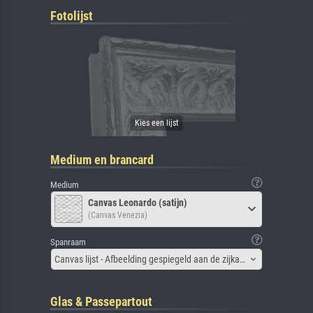
Fotolijst
Medium en brancard
Medium
Canvas Leonardo (satijn)
(Canvas Venezia)
Spanraam
Canvas lijst - Afbeelding gespiegeld aan de zijkant
Glas & Passepartout