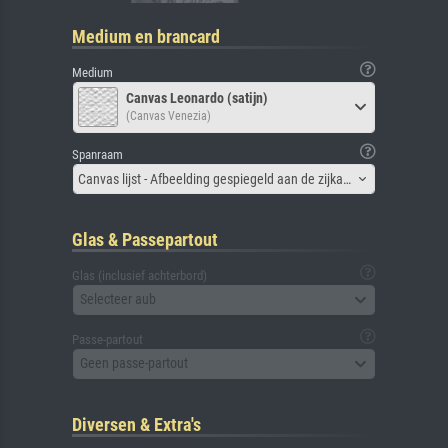
Medium en brancard
Medium
Canvas Leonardo (satijn)
(Canvas Venezia)
Spanraam
Canvas lijst - Afbeelding gespiegeld aan de zijkant
Glas & Passepartout
Glas (inclusief achterbord)
Selecteer aub
Passe-partout
Geen passe-partout
Diversen & Extra's