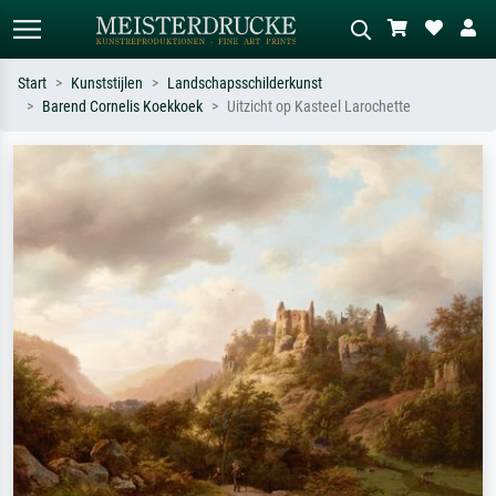
Start
Kunststijlen
Landschapsschilderkunst
Barend Cornelis Koekkoek
Uitzicht op Kasteel Larochette
Standaard zoeken
AI-beeldzoeker
Zoek op kunstenaar, titel of stijl – bijv.
Beschrijf de scène – bijv. groene
Monet, Sterrennacht, impressionisme,
weide, abstract met veel rood, donker
Hokusai-golf, naakt.
olieverfschilderij, staand naakt naast
een boom.