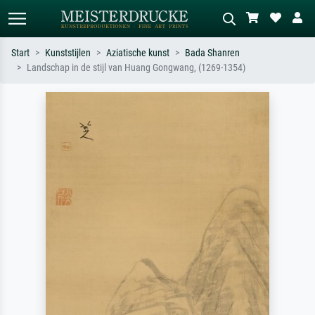
Start
Kunststijlen
Aziatische kunst
Bada Shanren
Landschap in de stijl van Huang Gongwang, (1269-1354)
Standaard zoeken
AI-beeldzoeker
Zoek op kunstenaar, titel of stijl – bijv.
Beschrijf de scène – bijv. groene
Monet, Sterrennacht, impressionisme,
weide, abstract met veel rood, donker
Hokusai-golf, naakt.
olieverfschilderij, staand naakt naast
een boom.