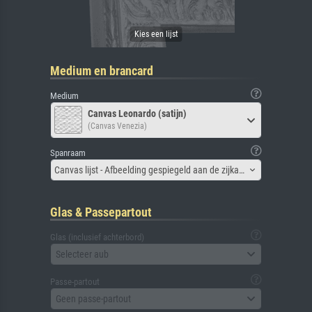
Medium en brancard
Medium
Canvas Leonardo (satijn)
(Canvas Venezia)
Spanraam
Canvas lijst - Afbeelding gespiegeld aan de zijkant
Glas & Passepartout
Glas (inclusief achterbord)
Selecteer aub
Passe-partout
Geen passe-partout