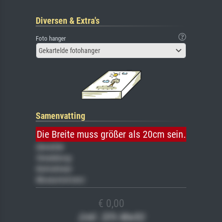
Diversen & Extra's
Foto hanger
Gekartelde fotohanger
Samenvatting
Die Breite muss größer als 20cm sein.
Gemälde
Veredelung
Keilrahmen
Museumslizenz
€ 0,00
(inkl. 20% MwSt)