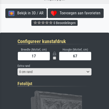
Bekijk in 3D / AR
Toevoegen aan favorieten
0 Beoordelingen
Configureer kunstafdruk
Breedte (Motief, cm)
Hoogte (Motief, cm)
Extra rand
0 cm rand
Fotolijst