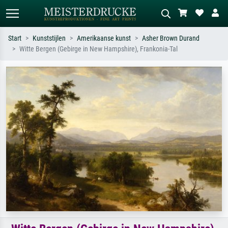
Start
Kunststijlen
Amerikaanse kunst
Asher Brown Durand
Witte Bergen (Gebirge in New Hampshire), Frankonia-Tal
Standaard zoeken
AI-beeldzoeker
Zoek op kunstenaar, titel of stijl – bijv.
Beschrijf de scène – bijv. groene
Monet, Sterrennacht, impressionisme,
weide, abstract met veel rood, donker
Hokusai-golf, naakt.
olieverfschilderij, staand naakt naast
een boom.