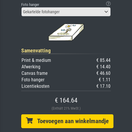
Foto hanger
Gekartelde fotohanger
Samenvatting
Print & medium
€ 85.44
Afwerking
€ 14.40
Canvas frame
€ 46.60
Foto hanger
€ 1.11
Licentiekosten
€ 17.10
€ 164.64
(Enthält 21% MwSt.)
Toevoegen aan winkelmandje