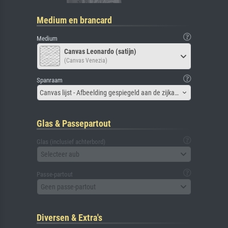
Medium en brancard
Medium
Canvas Leonardo (satijn)
(Canvas Venezia)
Spanraam
Canvas lijst - Afbeelding gespiegeld aan de zijkant
Glas & Passepartout
Glas (inclusief achterbord)
Selecteer aub
Passe-partout
Geen passe-partout
Diversen & Extra's