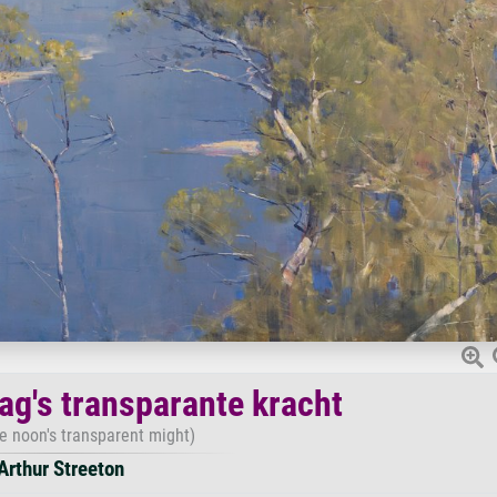
ag's transparante kracht
e noon's transparent might)
Arthur Streeton