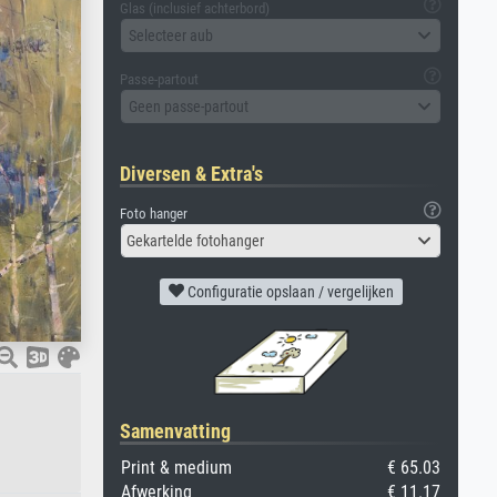
Glas (inclusief achterbord)
Selecteer aub
Passe-partout
Geen passe-partout
Diversen & Extra's
Foto hanger
Gekartelde fotohanger
Configuratie opslaan / vergelijken
Samenvatting
Print & medium
€ 65.03
Afwerking
€ 11.17