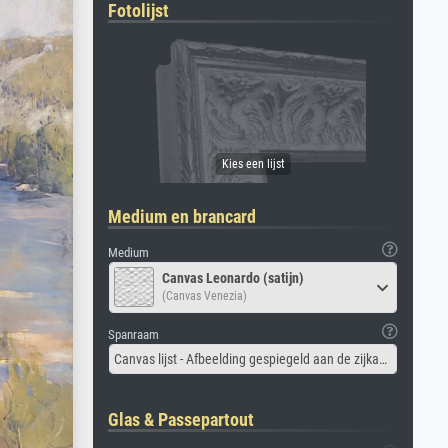
Fotolijst
Medium en brancard
Medium
Canvas Leonardo (satijn)
(Canvas Venezia)
Spanraam
Canvas lijst - Afbeelding gespiegeld aan de zijkant
Glas & Passepartout