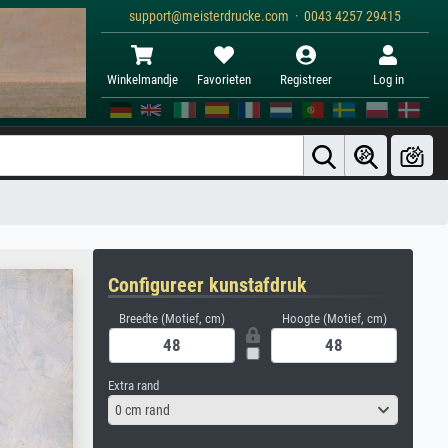
support@meisterdrucke.com · 0043 4257 29415
Winkelmandje
Favorieten
Registreer
Log in
Configureer kunstafdruk
Breedte (Motief, cm)
Hoogte (Motief, cm)
Extra rand
0 cm rand