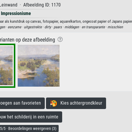
Leinwand · Afbeelding ID: 1170
Impressionisme
aar als kunstdruk op canvas, fotopapier, aquarelkarton, ongecoat papier of Japans papier
gen ·
eenzame ·
uitgestrekte ·
dirty ·
paars ·
middagen ·
en transparante ·
misschien
arianten op deze afbeelding
egen aan favorieten
Kies achtergrondkleur
 het schilderij in een ruimte
5/5 · Beoordelingen weergeven (3)