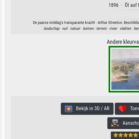
1896 · Öl auf 
De paarse middag's transparante kracht · Arthur Streeton. Beschikb
landschap ·
vuil ·
natuur ·
bomen ·
terrein ·
rivier ·
vlakten ·
ber
Andere kleurv
Bekijk in 3D / AR
Toevo
Aanschouw