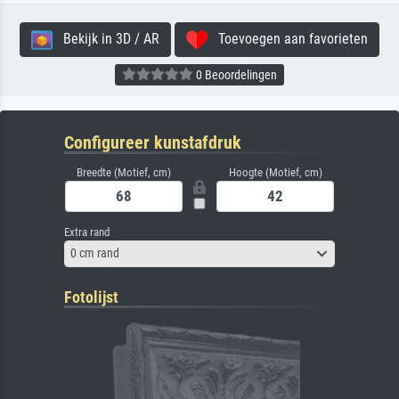
Bekijk in 3D / AR
Toevoegen aan favorieten
0 Beoordelingen
Configureer kunstafdruk
Breedte (Motief, cm)
Hoogte (Motief, cm)
Extra rand
0 cm rand
Fotolijst