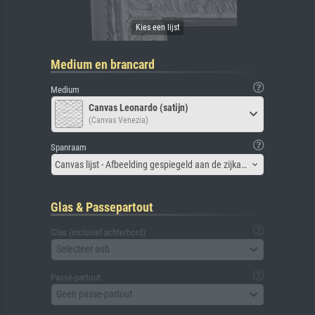
Medium en brancard
Medium
Canvas Leonardo (satijn)
(Canvas Venezia)
Spanraam
Canvas lijst - Afbeelding gespiegeld aan de zijkant
Glas & Passepartout
Glas (inclusief achterbord)
Selecteer aub
Passe-partout
Geen passe-partout