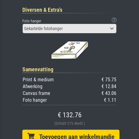
Diversen & Extra's
Foto hanger
Gekartelde fotohanger
Samenvatting
Print & medium
€ 75.75
Afwerking
€ 12.84
Canvas frame
€ 43.06
Foto hanger
€ 1.11
€ 132.76
(Enthält 21% MwSt.)
Toevoegen aan winkelmandje