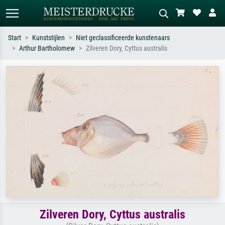
Start
Kunststijlen
Niet geclassificeerde kunstenaars
Arthur Bartholomew
Zilveren Dory, Cyttus australis
Standaard zoeken
AI-beeldzoeker
Zoek op kunstenaar, titel of stijl – bijv.
Beschrijf de scène – bijv. groene
Monet, Sterrennacht, impressionisme,
weide, abstract met veel rood, donker
Hokusai-golf, naakt.
olieverfschilderij, staand naakt naast
een boom.
Zilveren Dory, Cyttus australis