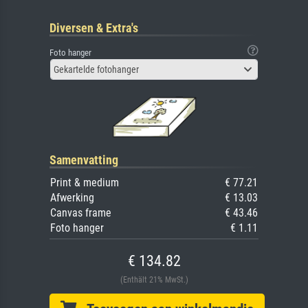
Diversen & Extra's
Foto hanger
Gekartelde fotohanger
Samenvatting
Print & medium
€ 77.21
Afwerking
€ 13.03
Canvas frame
€ 43.46
Foto hanger
€ 1.11
€ 134.82
(Enthält 21% MwSt.)