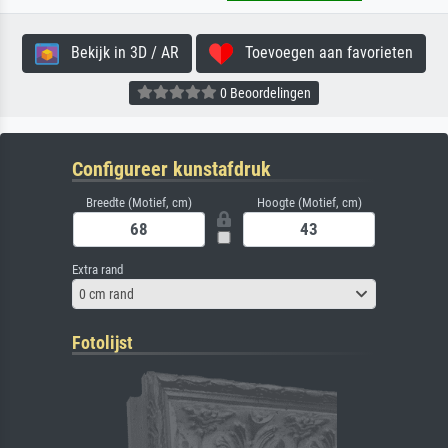
Bekijk in 3D / AR
Toevoegen aan favorieten
0 Beoordelingen
Configureer kunstafdruk
Breedte (Motief, cm)
Hoogte (Motief, cm)
Extra rand
0 cm rand
Fotolijst