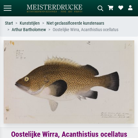
Start
Kunststijlen
Niet geclassificeerde kunstenaars
Arthur Bartholomew
Oostelijke Wirra, Acanthistius ocellatus
Standaard zoeken
AI-beeldzoeker
Zoek op kunstenaar, titel of stijl – bijv.
Beschrijf de scène – bijv. groene
Monet, Sterrennacht, impressionisme,
weide, abstract met veel rood, donker
Hokusai-golf, naakt.
olieverfschilderij, staand naakt naast
een boom.
Oostelijke Wirra, Acanthistius ocellatus