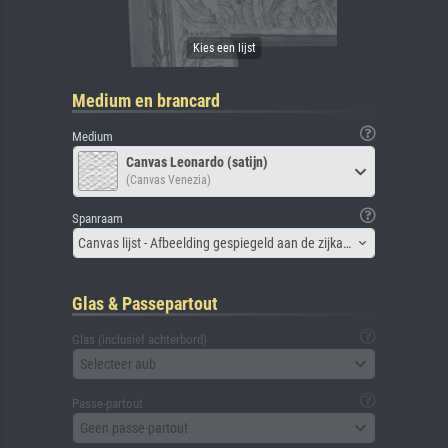
Medium en brancard
Medium
Canvas Leonardo (satijn)
(Canvas Venezia)
Spanraam
Canvas lijst - Afbeelding gespiegeld aan de zijkant
Glas & Passepartout
Glas (inclusief achterbord)
Selecteer aub
Passe-partout
Geen passe-partout