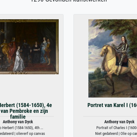
Herbert (1584-1650), 4e
Portret van Karel I (1
 van Pembroke en zijn
familie
Anthony van Dyck
Anthony van Dyck
p Herbert (1584-1650), 4th ...
Portrait of Charles I (1600
edateerd | olieverf op canvas
Niet gedateerd | Olie op c