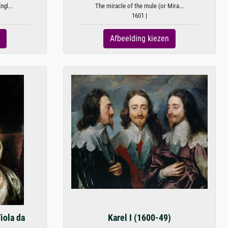
ngl...
The miracle of the mule (or Mira...
1601 |
Afbeelding kiezen
iola da
Karel I (1600-49)