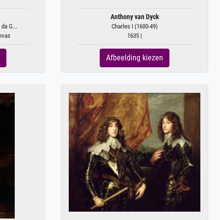
Anthony van Dyck
da G...
Charles I (1600-49)
anvas
1635 |
Afbeelding kiezen