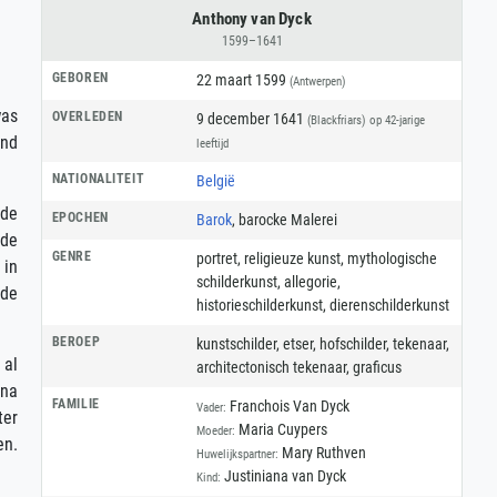
Anthony van Dyck
1599–1641
GEBOREN
22 maart 1599
(Antwerpen)
was
OVERLEDEN
9 december 1641
(Blackfriars)
op 42-jarige
and
leeftijd
NATIONALITEIT
België
mde
EPOCHEN
Barok
, barocke Malerei
 de
GENRE
portret
,
religieuze kunst
,
mythologische
 in
schilderkunst
,
allegorie
,
 de
historieschilderkunst
,
dierenschilderkunst
BEROEP
kunstschilder
,
etser
,
hofschilder
,
tekenaar
,
 al
architectonisch tekenaar
,
graficus
rna
FAMILIE
Franchois Van Dyck
Vader:
ter
Maria Cuypers
Moeder:
en.
Mary Ruthven
Huwelijkspartner:
Justiniana van Dyck
Kind: