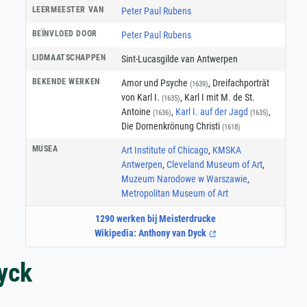
LEERMEESTER VAN
Peter Paul Rubens
BEÏNVLOED DOOR
Peter Paul Rubens
LIDMAATSCHAPPEN
Sint-Lucasgilde van Antwerpen
BEKENDE WERKEN
Amor und Psyche
, Dreifachporträt
(1639)
von Karl I.
, Karl I mit M. de St.
(1635)
Antoine
,
Karl I. auf der Jagd
,
(1636)
(1635)
Die Dornenkrönung Christi
(1618)
MUSEA
Art Institute of Chicago
,
KMSKA
Antwerpen
,
Cleveland Museum of Art
,
Muzeum Narodowe w Warszawie
,
Metropolitan Museum of Art
1290 werken bij Meisterdrucke
Wikipedia: Anthony van Dyck
yck