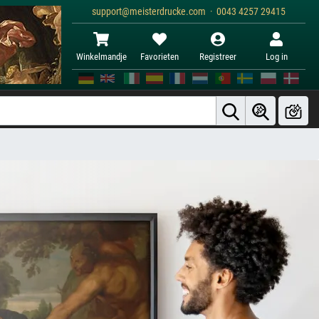
support@meisterdrucke.com · 0043 4257 29415
Winkelmandje
Favorieten
Registreer
Log in