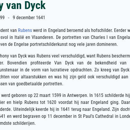
y van Dyck
99 - 9 december 1641
udent van
Rubens
werd in Engeland beroemd als hofschilder. Eerder 
svol in Italië en Vlaanderen. De portretten van Charles I van Engel
leven de Engelse portretschilderkunst nog vele jaren domineren.
thony van Dyck was Rubens veel verschuldigd, want Rubens bescher
der. Bovendien profiteerde Van Dyck van de bekendheid van
unstenaar in de vorm van lucratieve opdrachten. Zo kreeg van Dyck
hten voor altaarstukken en was hij zijn geld ook verschuldigd aan
ssen van goedbetaalde portretten.
werd geboren op 22 maart 1599 in Antwerpen. In 1615 schilderde hij
elier en hielp Rubens tot 1620 voordat hij naar Engeland ging. Daa
nderde. Uiteindelijk keerde hij in 1641 terug naar Engeland. Zijn doch
641 en werd begraven op 11 december in St Paul's Cathedral in Lond
mdste schilderijen.