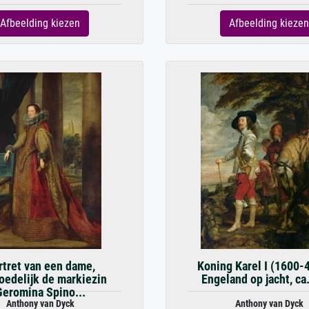
Afbeelding kiezen
Afbeelding kiezen
rtret van een dame,
Koning Karel I (1600-
oedelijk de markiezin
Engeland op jacht, ca
Geromina Spino...
Anthony van Dyck
Anthony van Dyck