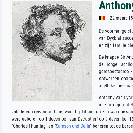
Anthon
22 maart 15
De voormalige st
van Dyck al succe
en zijn familie b
De knappe Sir An
de jonge schil
gerespecteerde k
Antwerpen opdrac
adellijke mecena
Anthony van Dyck 
in zijn eigen at
volgde een reis naar Italië, waar hij Titiaan en zijn werk bewo
werd geboren op 1 december, van Dyck stierf op 9 december 1
"Charles I hunting" en "
Samson und Delia
" behoren tot de beroe