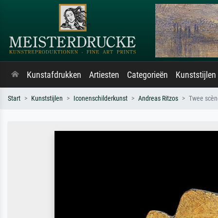
Kunstafdrukken
Artiesten
Categorieën
Kunststijlen
Start
Kunststijlen
Iconenschilderkunst
Andreas Ritzos
Twee scène