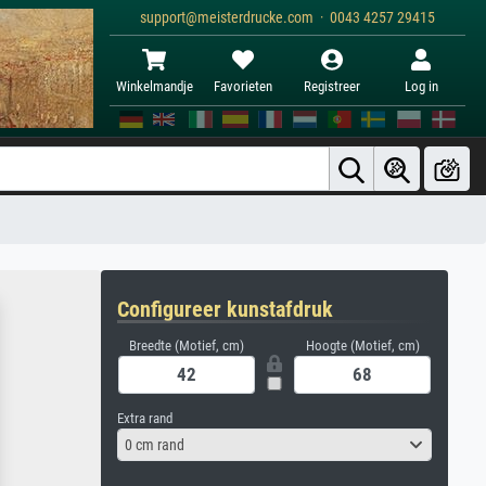
support@meisterdrucke.com · 0043 4257 29415
Winkelmandje
Favorieten
Registreer
Log in
Configureer kunstafdruk
Breedte (Motief, cm)
Hoogte (Motief, cm)
Extra rand
0 cm rand