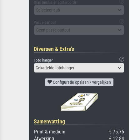
Glas (inclusief achterbord)
Selecteer aub
Passe-partout
Geen passe-partout
Diversen & Extra's
Foto hanger
Gekartelde fotohanger
Configuratie opslaan / vergelijken
Samenvatting
Print & medium
€ 75.75
Afwerking
€ 12.84