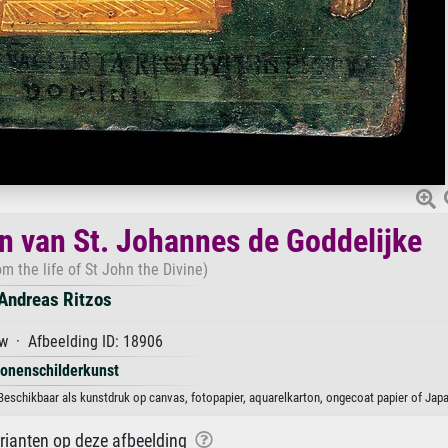
en van St. Johannes de Goddelijke
m the life of St John the Divine)
Andreas Ritzos
w · Afbeelding ID: 18906
conenschilderkunst
Beschikbaar als kunstdruk op canvas, fotopapier, aquarelkarton, ongecoat papier of Japa
arianten op deze afbeelding