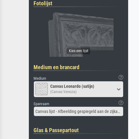
Fotolijst
Medium en brancard
Medium
Canvas Leonardo (satijn)
(Canvas Venezia)
Spanraam
Canvas lijst - Afbeelding gespiegeld aan de zijkant
Glas & Passepartout