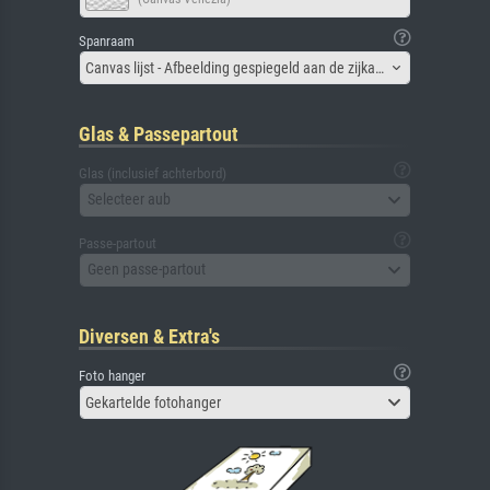
Spanraam
Canvas lijst - Afbeelding gespiegeld aan de zijkant
Glas & Passepartout
Glas (inclusief achterbord)
Selecteer aub
Passe-partout
Geen passe-partout
Diversen & Extra's
Foto hanger
Gekartelde fotohanger