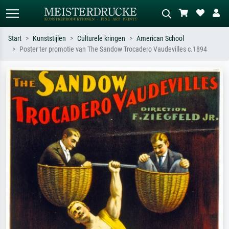
Start
Kunststijlen
Culturele kringen
American School
Poster ter promotie van The Sandow Trocadero Vaudevilles c.1894
Standaard zoeken
AI-beeldzoeker
Zoek op kunstenaar, titel of stijl – bijv.
Beschrijf de scène – bijv. groene
Monet, Sterrennacht, impressionisme,
weide, abstract met veel rood, donker
Hokusai-golf, naakt.
olieverfschilderij, staand naakt naast
een boom.