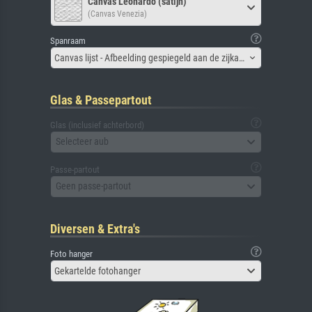
Canvas Leonardo (satijn)
(Canvas Venezia)
Spanraam
Canvas lijst - Afbeelding gespiegeld aan de zijkant
Glas & Passepartout
Glas (inclusief achterbord)
Selecteer aub
Passe-partout
Geen passe-partout
Diversen & Extra's
Foto hanger
Gekartelde fotohanger