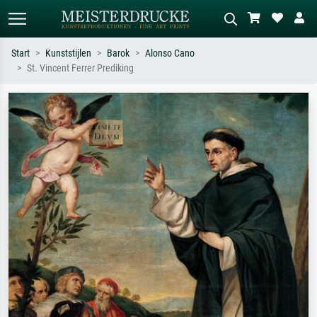
Start
Kunststijlen
Barok
Alonso Cano
St. Vincent Ferrer Prediking
Standaard zoeken
AI-beeldzoeker
Zoek op kunstenaar, titel of stijl – bijv.
Beschrijf de scène – bijv. groene
Monet, Sterrennacht, impressionisme,
weide, abstract met veel rood, donker
Hokusai-golf, naakt.
olieverfschilderij, staand naakt naast
een boom.