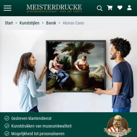
Start
Kunststijlen
Barok
Alonso Cano
Standaard zoeken
AI-beeldzoeker
Zoek op kunstenaar, titel of stijl – bijv.
Beschrijf de scène – bijv. groene
Monet, Sterrennacht, impressionisme,
weide, abstract met veel rood, donker
Hokusai-golf, naakt.
olieverfschilderij, staand naakt naast
een boom.
Gedreven klantendienst
Kunstdrukken van museumkwaliteit
Mogelijkheid tot personaliseren