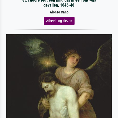
St. Isidore redt een kind dat in een put was
gevallen, 1646-48
Alonso Cano
Afbeelding kiezen