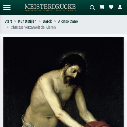
Start
Kunststijlen
Barok
Alonso Cano
Christus verzamelt de Kleren
Standaard zoeken
AI-beeldzoeker
Zoek op kunstenaar, titel of stijl – bijv.
Beschrijf de scène – bijv. groene
Monet, Sterrennacht, impressionisme,
weide, abstract met veel rood, donker
Hokusai-golf, naakt.
olieverfschilderij, staand naakt naast
een boom.