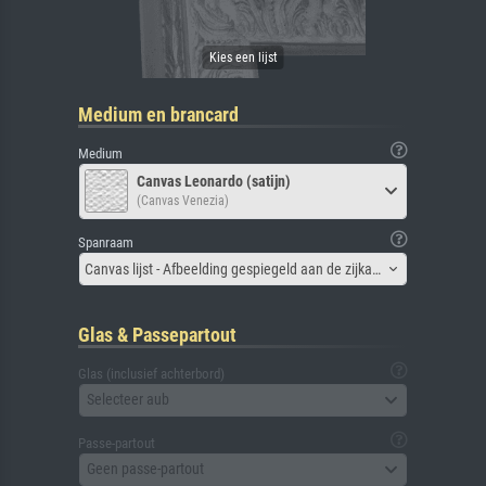
Medium en brancard
Medium
Canvas Leonardo (satijn)
(Canvas Venezia)
Spanraam
Canvas lijst - Afbeelding gespiegeld aan de zijkant
Glas & Passepartout
Glas (inclusief achterbord)
Selecteer aub
Passe-partout
Geen passe-partout