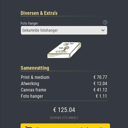
Diversen & Extra's
Foto hanger
Gekartelde fotohanger
Samenvatting
Print & medium
€ 70.77
Afwerking
€ 12.04
Canvas frame
€ 41.12
Foto hanger
€ 1.11
€ 125.04
(Enthält 21% MwSt.)