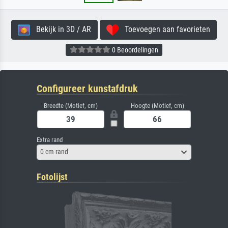
Bekijk in 3D / AR
Toevoegen aan favorieten
0 Beoordelingen
Configureer kunstafdruk
Breedte (Motief, cm)
Hoogte (Motief, cm)
Extra rand
0 cm rand
Fotolijst