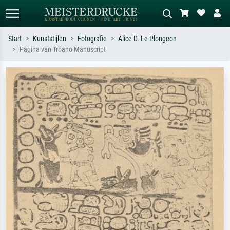
Start
Kunststijlen
Fotografie
Alice D. Le Plongeon
Pagina van Troano Manuscript
Standaard zoeken
AI-beeldzoeker
Zoek op kunstenaar, titel of stijl – bijv.
Beschrijf de scène – bijv. groene
Monet, Sterrennacht, impressionisme,
weide, abstract met veel rood, donker
Hokusai-golf, naakt.
olieverfschilderij, staand naakt naast
een boom.