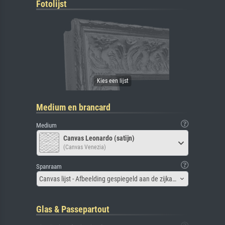
Fotolijst
Medium en brancard
Medium
Canvas Leonardo (satijn)
(Canvas Venezia)
Spanraam
Canvas lijst - Afbeelding gespiegeld aan de zijkant
Glas & Passepartout