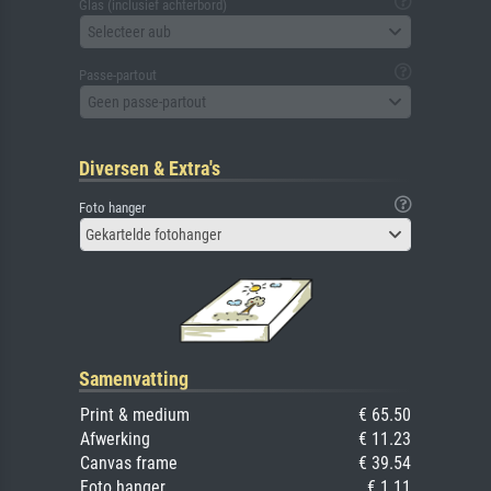
Glas (inclusief achterbord)
Selecteer aub
Passe-partout
Geen passe-partout
Diversen & Extra's
Foto hanger
Gekartelde fotohanger
Samenvatting
Print & medium
€ 65.50
Afwerking
€ 11.23
Canvas frame
€ 39.54
Foto hanger
€ 1.11