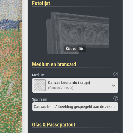
Fotolijst
Medium en brancard
Medium
Canvas Leonardo (satijn)
(Canvas Venezia)
Spanraam
Canvas lijst - Afbeelding gespiegeld aan de zijkant
Glas & Passepartout