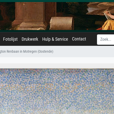
Contact
Fotolijst
Drukwerk
Hulp & Service
gton Renbaan in Motregen (Oostende)