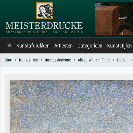
Kunstafdrukken
Artiesten
Categorieën
Kunststijlen
Start
Kunststijlen
Impressionisme
Alfred William Finch
De Wellin