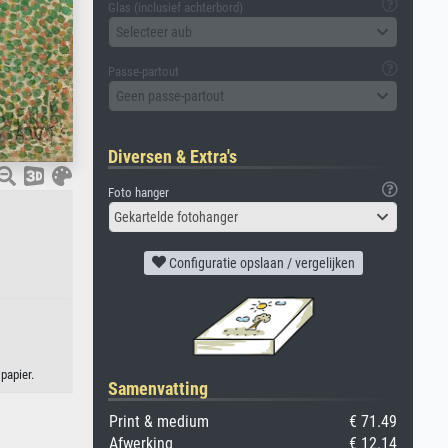
Glas (inclusief achterbord)
Selecteer aub
Passe-partout
Geen passe-partout
Diversen & Extra's
Foto hanger
Gekartelde fotohanger
Configuratie opslaan / vergelijken
papier.
Samenvatting
Print & medium
€ 71.49
Afwerking
€ 12.14