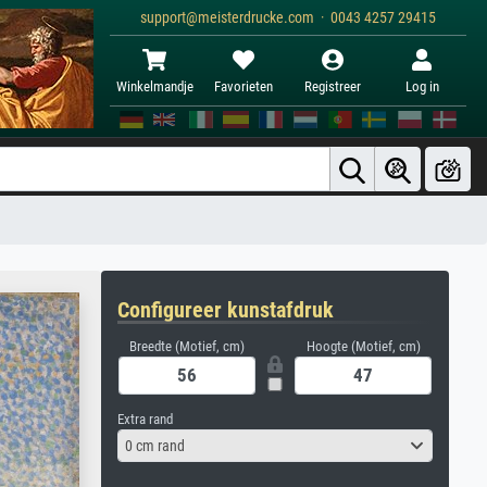
support@meisterdrucke.com · 0043 4257 29415
Winkelmandje
Favorieten
Registreer
Log in
Configureer kunstafdruk
Breedte (Motief, cm)
Hoogte (Motief, cm)
Extra rand
0 cm rand