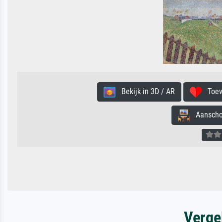
Bekijk in 3D / AR
Toevo
Aanschouw
Verge