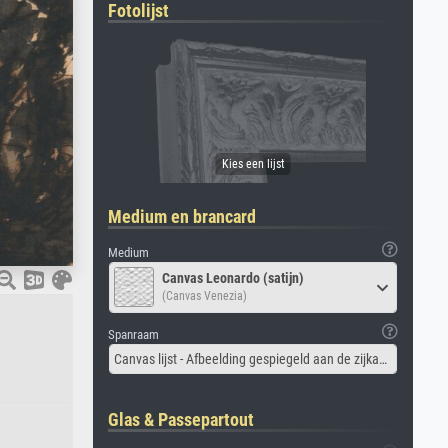
Fotolijst
Medium en brancard
Medium
Canvas Leonardo (satijn)
(Canvas Venezia)
Spanraam
Canvas lijst - Afbeelding gespiegeld aan de zijkant
Glas & Passepartout