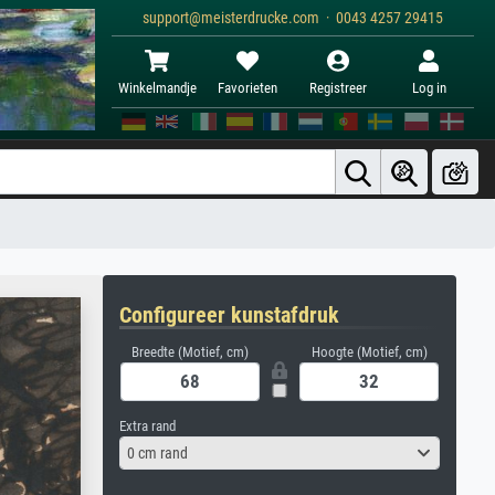
support@meisterdrucke.com · 0043 4257 29415
Winkelmandje
Favorieten
Registreer
Log in
Configureer kunstafdruk
Breedte (Motief, cm)
Hoogte (Motief, cm)
Extra rand
0 cm rand