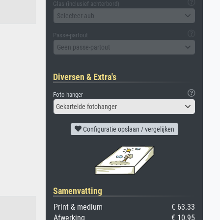
Glas (inclusief achterbord)
Selecteer aub
Passe-partout
Geen passe-partout
Diversen & Extra's
Foto hanger
Gekartelde fotohanger
Configuratie opslaan / vergelijken
Samenvatting
Print & medium
€ 63.33
Afwerking
€ 10.95