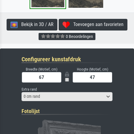
Bekijk in 3D / AR
Toevoegen aan favorieten
0 Beoordelingen
Configureer kunstafdruk
Breedte (Motief, cm)
Hoogte (Motief, cm)
Extra rand
0 cm rand
Fotolijst