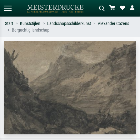
Start
Kunststijlen
Landschapsschilderkunst
Alexander Cozens
Bergachtig landschap
Standaard zoeken
AI-beeldzoeker
Zoek op kunstenaar, titel of stijl – bijv.
Beschrijf de scène – bijv. groene
Monet, Sterrennacht, impressionisme,
weide, abstract met veel rood, donker
Hokusai-golf, naakt.
olieverfschilderij, staand naakt naast
een boom.