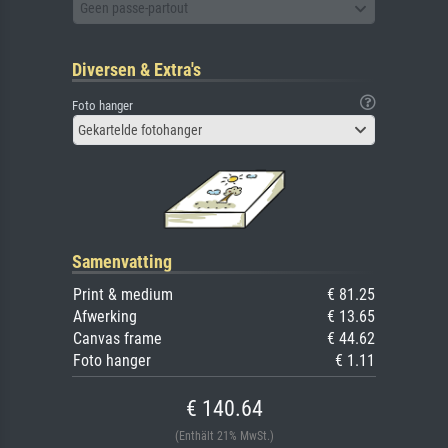
Geen passe-partout
Diversen & Extra's
Foto hanger
Gekartelde fotohanger
Samenvatting
Print & medium
€ 81.25
Afwerking
€ 13.65
Canvas frame
€ 44.62
Foto hanger
€ 1.11
€ 140.64
(Enthält 21% MwSt.)