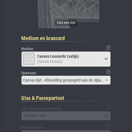
Medium en brancard
Medium
Canvas Leonardo (satijn)
(Canvas Venezia)
Spanraam
Canvas lijst - Afbeelding gespiegeld aan de zijkant
Glas & Passepartout
Glas (inclusief achterbord)
Selecteer aub
Passe-partout