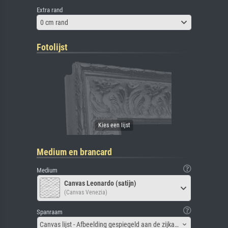
Extra rand
0 cm rand
Fotolijst
Medium en brancard
Medium
Canvas Leonardo (satijn)
(Canvas Venezia)
Spanraam
Canvas lijst - Afbeelding gespiegeld aan de zijkant