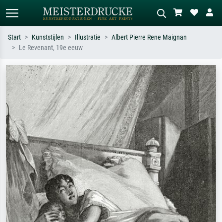
Start
Kunststijlen
Illustratie
Albert Pierre Rene Maignan
Le Revenant, 19e eeuw
Standaard zoeken
AI-beeldzoeker
Zoek op kunstenaar, titel of stijl – bijv.
Beschrijf de scène – bijv. groene
Monet, Sterrennacht, impressionisme,
weide, abstract met veel rood, donker
Hokusai-golf, naakt.
olieverfschilderij, staand naakt naast
een boom.