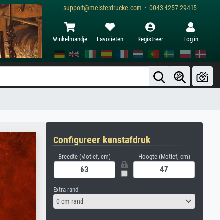
support@meisterdrucke.com · 0043 4257 29415
Winkelmandje
Favorieten
Registreer
Log in
Configureer kunstafdruk
Breedte (Motief, cm)
Hoogte (Motief, cm)
Extra rand
0 cm rand