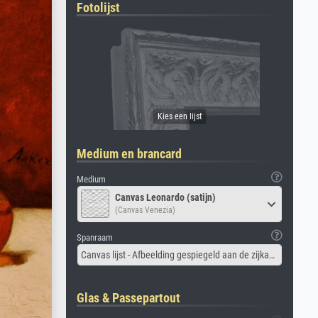
Fotolijst
Medium en brancard
Medium
Canvas Leonardo (satijn)
(Canvas Venezia)
Spanraam
Canvas lijst - Afbeelding gespiegeld aan de zijkant
Glas & Passepartout