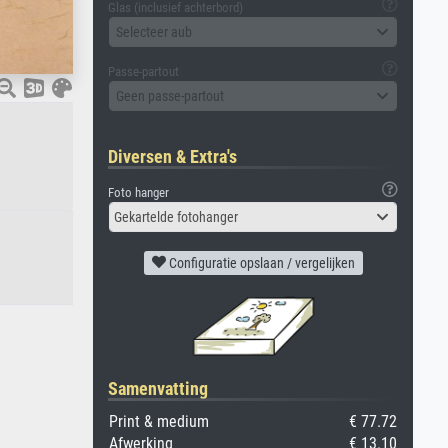
Glas (inclusief achterbord)
Selecteer aub
Passe-partout
Geen passe-partout
Diversen & Extra's
Foto hanger
Gekartelde fotohanger
Configuratie opslaan / vergelijken
Samenvatting
Print & medium
€ 77.72
Afwerking
€ 13.10