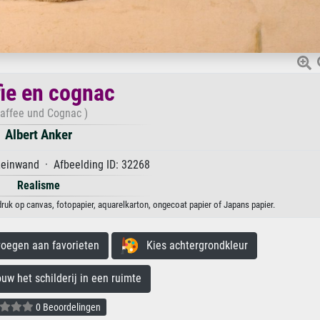
fie en cognac
affee und Cognac )
Albert Anker
Leinwand · Afbeelding ID: 32268
Realisme
druk op canvas, fotopapier, aquarelkarton, ongecoat papier of Japans papier.
egen aan favorieten
Kies achtergrondkleur
 het schilderij in een ruimte
0 Beoordelingen