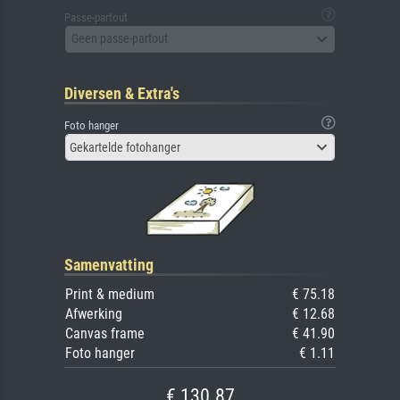
Passe-partout
Geen passe-partout
Diversen & Extra's
Foto hanger
Gekartelde fotohanger
Samenvatting
Print & medium
€ 75.18
Afwerking
€ 12.68
Canvas frame
€ 41.90
Foto hanger
€ 1.11
€ 130.87