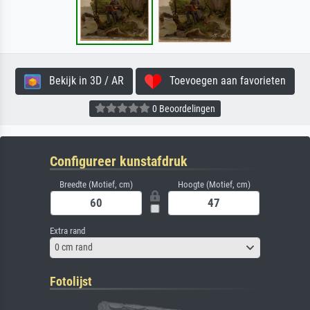
Bekijk in 3D / AR
Toevoegen aan favorieten
0 Beoordelingen
Configureer kunstafdruk
Breedte (Motief, cm)
Hoogte (Motief, cm)
Extra rand
0 cm rand
Fotolijst