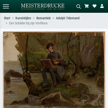
Start
Kunststijlen
Romantiek
Adolph Tidemand
Een Schilder bij zijn Verfdoos
Standaard zoeken
AI-beeldzoeker
Zoek op kunstenaar, titel of stijl – bijv.
Beschrijf de scène – bijv. groene
Monet, Sterrennacht, impressionisme,
weide, abstract met veel rood, donker
Hokusai-golf, naakt.
olieverfschilderij, staand naakt naast
een boom.