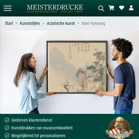
Start
Kunststijlen
Aziatische kunst
Xiao Yuncong
Standaard zoeken
AI-beeldzoeker
Zoek op kunstenaar, titel of stijl – bijv.
Beschrijf de scène – bijv. groene
Monet, Sterrennacht, impressionisme,
weide, abstract met veel rood, donker
Hokusai-golf, naakt.
olieverfschilderij, staand naakt naast
een boom.
Gedreven klantendienst
Kunstdrukken van museumkwaliteit
Mogelijkheid tot personaliseren