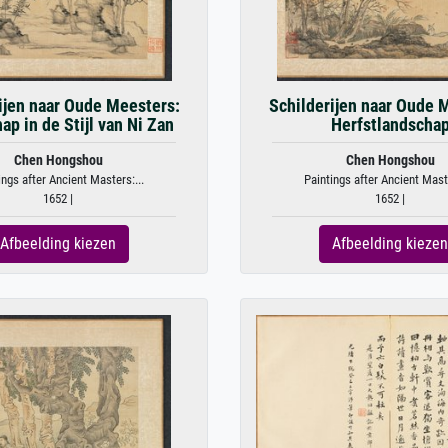
ijen naar Oude Meesters:
Schilderijen naar Oude 
ap in de Stijl van Ni Zan
Herfstlandscha
Chen Hongshou
Chen Hongshou
ings after Ancient Masters:...
Paintings after Ancient Maste
1652 |
1652 |
Afbeelding kiezen
Afbeelding kiezen