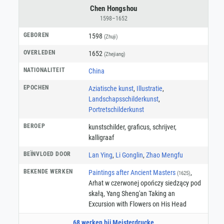
Chen Hongshou
1598–1652
GEBOREN
1598
(Zhuji)
OVERLEDEN
1652
(Zhejiang)
NATIONALITEIT
China
EPOCHEN
Aziatische kunst
,
Illustratie
,
Landschapsschilderkunst
,
Portretschilderkunst
BEROEP
kunstschilder
,
graficus
,
schrijver
,
kalligraaf
BEÏNVLOED DOOR
Lan Ying
,
Li Gonglin
,
Zhao Mengfu
BEKENDE WERKEN
Paintings after Ancient Masters
,
(1625)
Arhat w czerwonej opończy siedzący pod
skałą, Yang Sheng'an Taking an
Excursion with Flowers on His Head
68 werken bij Meisterdrucke