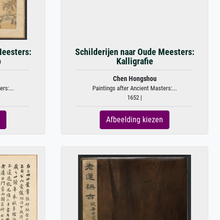
Meesters:
Schilderijen naar Oude Meesters:
p
Kalligrafie
Chen Hongshou
rs:...
Paintings after Ancient Masters:...
1652 |
Afbeelding kiezen