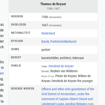
Thomas de Keyser
1596–1667
GEBOREN
1596
(Amsterdam)
mas
OVERLEDEN
1667
(Amsterdam)
gde
NATIONALITEIT
Nederland
ter
Het
EPOCHEN
Barok
,
Portretschilderkunst
ich
GENRE
portret
BEROEP
kunstschilder
,
architect
,
tekenaar
Als
FAMILIE
Hendrick de Keyser
Vader:
 in
Beyken van Wilderen
Moeder:
den
Pieter de Keyser, Willem de
Broer of zus:
ng.
Keyser, Hendrick de Keyser the younger
van
BEKENDE WERKEN
Officers and other civic guardsmen of the
 de
IIIrd District of Amsterdam, under the
de.
command of Captain Allaert Cloeck and
 te
Lieutenant Lucas Jacobsz Rotgans
,
(1632)