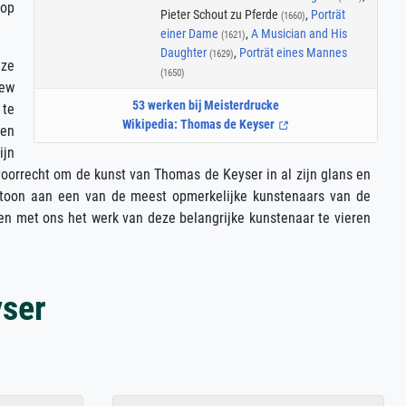
 op
Pieter Schout zu Pferde
,
Porträt
(1660)
einer Dame
,
A Musician and His
(1621)
Daughter
,
Porträt eines Mannes
(1629)
uze
(1650)
New
53 werken bij Meisterdrucke
 te
Wikipedia: Thomas de Keyser
den
ijn
voorrecht om de kunst van Thomas de Keyser in al zijn glans en
betoon aan een van de meest opmerkelijke kunstenaars van de
en met ons het werk van deze belangrijke kunstenaar te vieren
ser