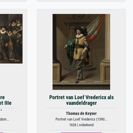
ere
Portret van Loef Vredericx als
t IIIe
vaandeldrager
.
Thomas de Keyser
rdsm...
Portret van Loef Vredericx (1590...
1626 | onbekend