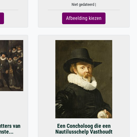
Niet gedateerd |
Afbeelding kiezen
utters van
Een Concholoog die een
mste...
Nautilusschelp Vasthoudt