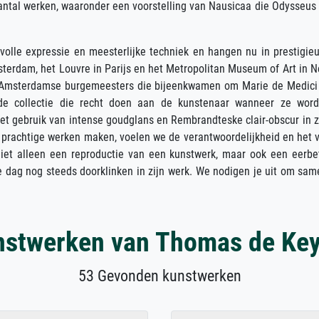
 aantal werken, waaronder een voorstelling van Nausicaa die Odysseus
rvolle expressie en meesterlijke techniek en hangen nu in prestigie
terdam, het Louvre in Parijs en het Metropolitan Museum of Art in 
er Amsterdamse burgemeesters die bijeenkwamen om Marie de Medici
de collectie die recht doen aan de kunstenaar wanneer ze wor
Het gebruik van intense goudglans en Rembrandteske clair-obscur in z
ze prachtige werken maken, voelen we de verantwoordelijkheid en het 
s niet alleen een reproductie van een kunstwerk, maar ook een eer
e dag nog steeds doorklinken in zijn werk. We nodigen je uit om sam
nstwerken van Thomas de Key
53 Gevonden kunstwerken