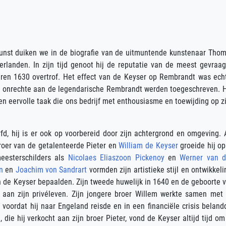
nst duiken we in de biografie van de uitmuntende kunstenaar Tho
landen. In zijn tijd genoot hij de reputatie van de meest gevraa
jaren 1630 overtrof. Het effect van de Keyser op Rembrandt was ech
n onrechte aan de legendarische Rembrandt werden toegeschreven. 
en eervolle taak die ons bedrijf met enthousiasme en toewijding op z
rfd, hij is er ook op voorbereid door zijn achtergrond en omgeving. 
oer van de getalenteerde Pieter en
William de Keyser
groeide hij op
meesterschilders als
Nicolaes Eliaszoon Pickenoy
en
Werner van 
n
en
Joachim von Sandrart
vormden zijn artistieke stijl en ontwikkeli
an de Keyser bepaalden. Zijn tweede huwelijk in 1640 en de geboorte 
 aan zijn privéleven. Zijn jongere broer Willem werkte samen met
voordat hij naar Engeland reisde en in een financiële crisis beland
 die hij verkocht aan zijn broer Pieter, vond de Keyser altijd tijd om