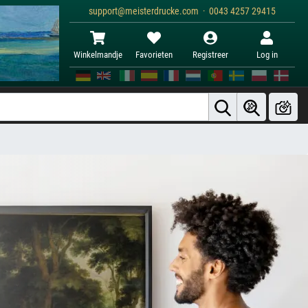
support@meisterdrucke.com · 0043 4257 29415
Winkelmandje
Favorieten
Registreer
Log in