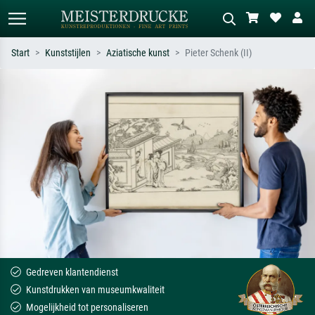
Start
Kunststijlen
Aziatische kunst
Pieter Schenk (II)
Standaard zoeken
AI-beeldzoeker
Zoek op kunstenaar, titel of stijl – bijv.
Beschrijf de scène – bijv. groene
Monet, Sterrennacht, impressionisme,
weide, abstract met veel rood, donker
Hokusai-golf, naakt.
olieverfschilderij, staand naakt naast
een boom.
Gedreven klantendienst
Kunstdrukken van museumkwaliteit
Mogelijkheid tot personaliseren