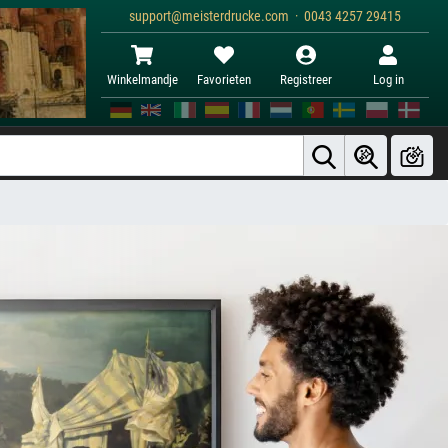
support@meisterdrucke.com · 0043 4257 29415
Winkelmandje
Favorieten
Registreer
Log in