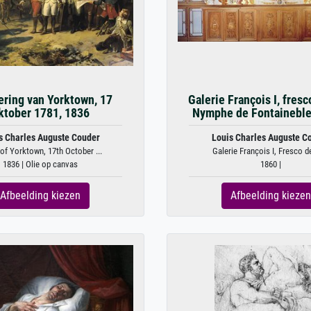
ering van Yorktown, 17
Galerie François I, fresc
ktober 1781, 1836
Nymphe de Fontaineblea
s Charles Auguste Couder
Louis Charles Auguste C
of Yorktown, 17th October ...
Galerie François I, Fresco de
1836 | Olie op canvas
1860 |
Afbeelding kiezen
Afbeelding kiezen