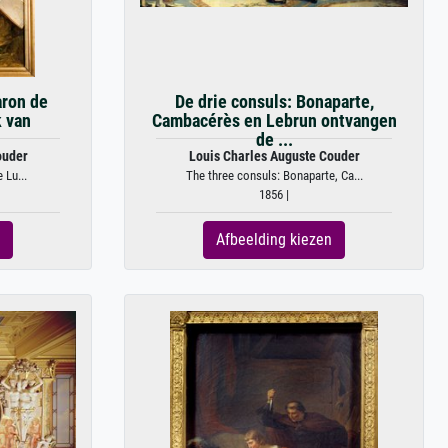
aron de
De drie consuls: Bonaparte,
k van
Cambacérès en Lebrun ontvangen
de ...
ouder
Louis Charles Auguste Couder
 Lu...
The three consuls: Bonaparte, Ca...
1856 |
Afbeelding kiezen