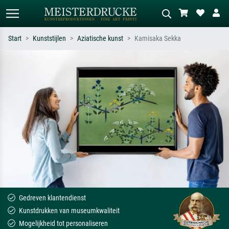
Start
Kunststijlen
Aziatische kunst
Kamisaka Sekka
Standaard zoeken
AI-beeldzoeker
Zoek op kunstenaar, titel of stijl – bijv.
Beschrijf de scène – bijv. groene
Monet, Sterrennacht, impressionisme,
weide, abstract met veel rood, donker
Hokusai-golf, naakt.
olieverfschilderij, staand naakt naast
een boom.
Gedreven klantendienst
Kunstdrukken van museumkwaliteit
Mogelijkheid tot personaliseren