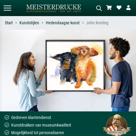
Start
Kunststijlen
Hedendaagse kunst
John Keeling
Standaard zoeken
AI-beeldzoeker
Zoek op kunstenaar, titel of stijl – bijv.
Beschrijf de scène – bijv. groene
Monet, Sterrennacht, impressionisme,
weide, abstract met veel rood, donker
Hokusai-golf, naakt.
olieverfschilderij, staand naakt naast
een boom.
Gedreven klantendienst
Kunstdrukken van museumkwaliteit
Mogelijkheid tot personaliseren