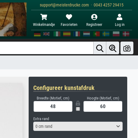
support@meisterdrucke.com · 0043 4257 29415
Winkelmandje
Favorieten
Registreer
Log in
Configureer kunstafdruk
Breedte (Motief, cm)
Hoogte (Motief, cm)
Extra rand
0 cm rand