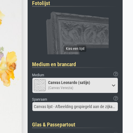
Fotolijst
Medium en brancard
Medium
Canvas Leonardo (satijn)
(Canvas Venezia)
Spanraam
Canvas lijst - Afbeelding gespiegeld aan de zijkant
Glas & Passepartout