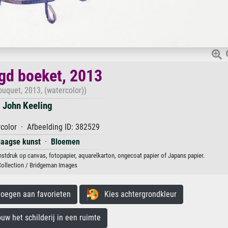
d boeket, 2013
uquet, 2013, (watercolor))
John Keeling
color · Afbeelding ID: 382529
aagse kunst
·
Bloemen
stdruk op canvas, fotopapier, aquarelkarton, ongecoat papier of Japans papier.
Collection / Bridgeman Images
egen aan favorieten
Kies achtergrondkleur
 het schilderij in een ruimte