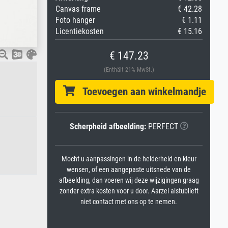
Canvas frame
€ 42.28
Foto hanger
€ 1.11
Licentiekosten
€ 15.16
€ 147.23
(Enthält 21% MwSt.)
Toevoegen aan winkelmandje
Scherpheid afbeelding:
PERFECT
Mocht u aanpassingen in de helderheid en kleur
wensen, of een aangepaste uitsnede van de
afbeelding, dan voeren wij deze wijzigingen graag
zonder extra kosten voor u door. Aarzel alstublieft
niet contact met ons op te nemen.