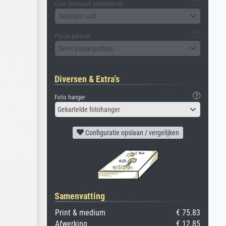
Glas (inclusief achterbord)
Selecteer aub
Passe-partout
Geen passe-partout
Diversen & Extra's
Foto hanger
Gekartelde fotohanger
Configuratie opslaan / vergelijken
Samenvatting
Print & medium
€ 75.83
Afwerking
€ 12.85