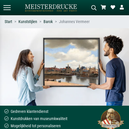
Start
Kunststijlen
Barok
Johannes Vermeer
Standaard zoeken
AI-beeldzoeker
Zoek op kunstenaar, titel of stijl – bijv.
Beschrijf de scène – bijv. groene
Monet, Sterrennacht, impressionisme,
weide, abstract met veel rood, donker
Hokusai-golf, naakt.
olieverfschilderij, staand naakt naast
een boom.
Gedreven klantendienst
Kunstdrukken van museumkwaliteit
Mogelijkheid tot personaliseren