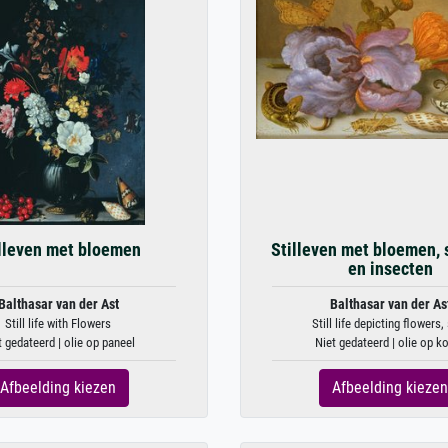
lleven met bloemen
Stilleven met bloemen, 
en insecten
Balthasar van der Ast
Balthasar van der As
Still life with Flowers
Still life depicting flowers, 
t gedateerd | olie op paneel
Niet gedateerd | olie op k
Afbeelding kiezen
Afbeelding kiezen