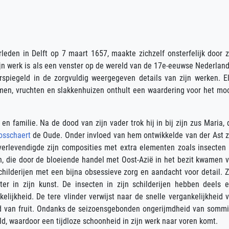
leden in Delft op 7 maart 1657, maakte zichzelf onsterfelijk door z
 zijn werk is als een venster op de wereld van de 17e-eeuwse Nederlan
erspiegeld in de zorgvuldig weergegeven details van zijn werken. E
emen, vruchten en slakkenhuizen onthult een waardering voor het mo
 familie. Na de dood van zijn vader trok hij in bij zijn zus Maria, 
osschaert
de Oude. Onder invloed van hem ontwikkelde van der Ast z
ar verlevendigde zijn composities met extra elementen zoals insecten
, die door de bloeiende handel met Oost-Azië in het bezit kwamen 
childerijen met een bijna obsessieve zorg en aandacht voor detail. Z
r in zijn kunst. De insecten in zijn schilderijen hebben deels 
elijkheid. De tere vlinder verwijst naar de snelle vergankelijkheid 
eid van fruit. Ondanks de seizoensgebonden ongerijmdheid van somm
d, waardoor een tijdloze schoonheid in zijn werk naar voren komt.