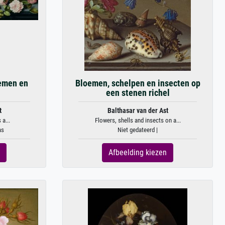
oemen en
Bloemen, schelpen en insecten op
een stenen richel
t
Balthasar van der Ast
 a...
Flowers, shells and insects on a...
as
Niet gedateerd |
Afbeelding kiezen