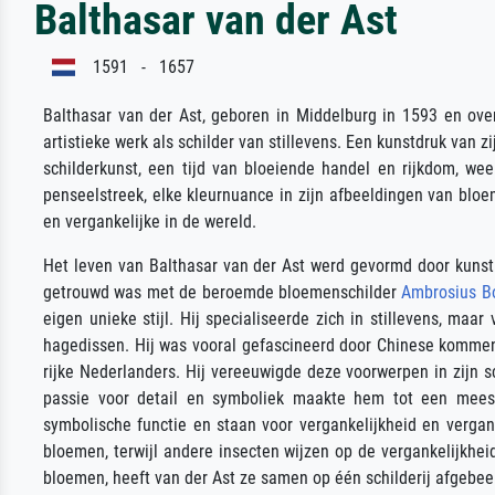
Balthasar van der Ast
1591 - 1657
Balthasar van der Ast, geboren in Middelburg in 1593 en over
artistieke werk als schilder van stillevens. Een kunstdruk van
schilderkunst, een tijd van bloeiende handel en rijkdom, we
penseelstreek, elke kleurnuance in zijn afbeeldingen van blo
en vergankelijke in de wereld.
Het leven van Balthasar van der Ast werd gevormd door kunst en
getrouwd was met de beroemde bloemenschilder
Ambrosius B
eigen unieke stijl. Hij specialiseerde zich in stillevens, ma
hagedissen. Hij was vooral gefascineerd door Chinese kommen
rijke Nederlanders. Hij vereeuwigde deze voorwerpen in zijn s
passie voor detail en symboliek maakte hem tot een meeste
symbolische functie en staan voor vergankelijkheid en vergank
bloemen, terwijl andere insecten wijzen op de vergankelijkh
bloemen, heeft van der Ast ze samen op één schilderij afgebeel