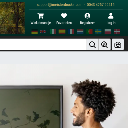
support@meisterdrucke.com · 0043 4257 29415
Winkelmandje
Favorieten
Registreer
Log in