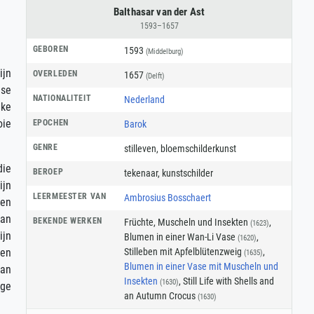
Balthasar van der Ast
1593–1657
GEBOREN
1593
(Middelburg)
ijn
OVERLEDEN
1657
(Delft)
dse
NATIONALITEIT
Nederland
lke
oie
EPOCHEN
Barok
GENRE
stilleven
,
bloemschilderkunst
die
BEROEP
tekenaar
,
kunstschilder
ijn
LEERMEESTER VAN
Ambrosius Bosschaert
 en
van
BEKENDE WERKEN
Früchte, Muscheln und Insekten
,
(1623)
ijn
Blumen in einer Wan-Li Vase
,
(1620)
Stilleben mit Apfelblütenzweig
,
een
(1635)
Blumen in einer Vase mit Muscheln und
van
Insekten
, Still Life with Shells and
(1630)
ige
an Autumn Crocus
(1630)