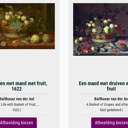
ven met mand met fruit,
Een mand met druiven 
1622
fruit
Balthasar van der Ast
Balthasar van der As
l Life with Basket of Fruit,...
A Basket of Grapes and other
1622 |
Niet gedateerd |
Afbeelding kiezen
Afbeelding kiezen