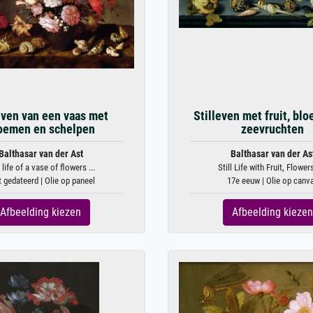
even van een vaas met
Stilleven met fruit, bl
oemen en schelpen
zeevruchten
Balthasar van der Ast
Balthasar van der As
l life of a vase of flowers ...
Still Life with Fruit, Flowers
t gedateerd | Olie op paneel
17e eeuw | Olie op canv
Afbeelding kiezen
Afbeelding kiezen