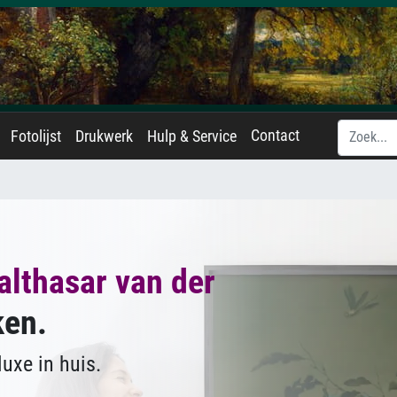
Contact
Fotolijst
Drukwerk
Hulp & Service
althasar van der
ken.
uxe in huis.