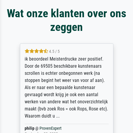
Wat onze klanten over ons
zeggen
5 / 5
Die Zufriedenheit ist auch nicht dadurch
getrübt, dass das Bild entgegen einer
angegebenen Lieferanschrift (sollte eine
Überraschung für die normannische
Ehefrau sein zum Hochzeits- gleichzeitig
auch Geburtstag sein) doch nach zu Hause
zugestellt wurde.
Jürgen
@
ProvenExpert