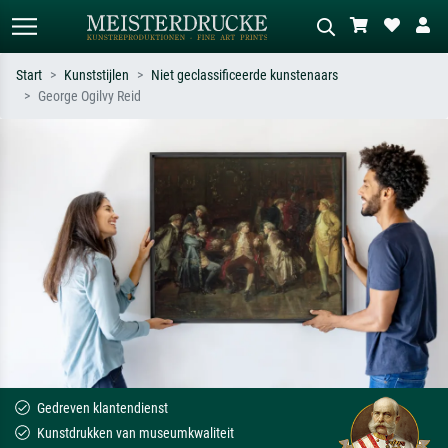
Start
Kunststijlen
Niet geclassificeerde kunstenaars
George Ogilvy Reid
Standaard zoeken
AI-beeldzoeker
Zoek op kunstenaar, titel of stijl – bijv.
Beschrijf de scène – bijv. groene
Monet, Sterrennacht, impressionisme,
weide, abstract met veel rood, donker
Hokusai-golf, naakt.
olieverfschilderij, staand naakt naast
een boom.
Gedreven klantendienst
Kunstdrukken van museumkwaliteit